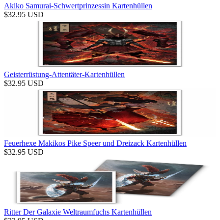
Akiko Samurai-Schwertprinzessin Kartenhüllen
$
32.95
USD
Geisterrüstung-Attentäter-Kartenhüllen
$
32.95
USD
Feuerhexe Makikos Pike Speer und Dreizack Kartenhüllen
$
32.95
USD
Ritter Der Galaxie Weltraumfuchs Kartenhüllen