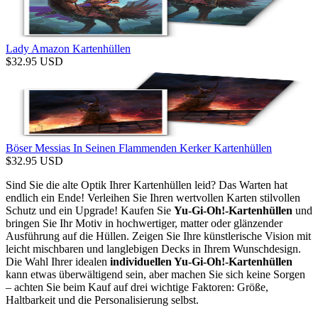
Lady Amazon Kartenhüllen
$
32.95
USD
Böser Messias In Seinen Flammenden Kerker Kartenhüllen
$
32.95
USD
Sind Sie die alte Optik Ihrer Kartenhüllen leid? Das Warten hat
endlich ein Ende! Verleihen Sie Ihren wertvollen Karten stilvollen
Schutz und ein Upgrade! Kaufen Sie
Yu-Gi-Oh!-Kartenhüllen
und
bringen Sie Ihr Motiv in hochwertiger, matter oder glänzender
Ausführung auf die Hüllen. Zeigen Sie Ihre künstlerische Vision mit
leicht mischbaren und langlebigen Decks in Ihrem Wunschdesign.
Die Wahl Ihrer idealen
individuellen Yu-Gi-Oh!-Kartenhüllen
kann etwas überwältigend sein, aber machen Sie sich keine Sorgen
– achten Sie beim Kauf auf drei wichtige Faktoren: Größe,
Haltbarkeit und die Personalisierung selbst.