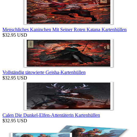
Menschliches Kaninchen Mit Seiner Roten Katana Kartenhüllen
$
32.95
USD
Vollständig tätowierte Geisha-Kartenhüllen
$
32.95
USD
Calen Die Dunkel-Elfen-Attentäterin Kartenhüllen
$
32.95
USD