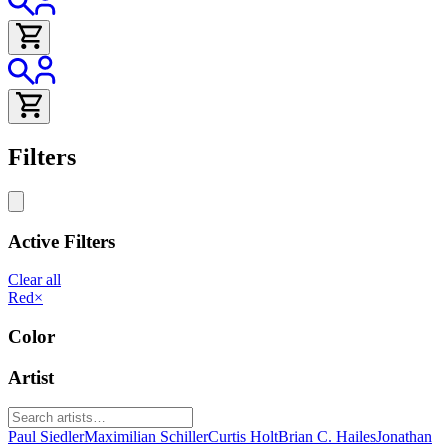
Filters
Active Filters
Clear all
Red
×
Color
Artist
Paul Siedler
Maximilian Schiller
Curtis Holt
Brian C. Hailes
Jonathan