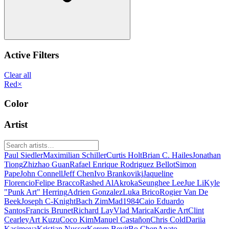
Active Filters
Clear all
Red
×
Color
Artist
Paul Siedler
Maximilian Schiller
Curtis Holt
Brian C. Hailes
Jonathan
Tiong
Zhizhao Guan
Rafael Enrique Rodriguez Bellot
Simon
Pape
John Connell
Jeff Chen
Ivo Brankovikj
Jaqueline
Florencio
Felipe Bracco
Rashed AlAkroka
Seunghee Lee
Jue Li
Kyle
"Punk Art" Herring
Adrien Gonzalez
Luka Brico
Rogier Van De
Beek
Joseph C-Knight
Bach Zim
Mad1984
Caio Eduardo
Santos
Francis Brunet
Richard Lay
Vlad Marica
Kardie Art
Clint
Cearley
Art Kuzu
Coco Kim
Manuel Castañon
Chris Cold
Dariia
Kasimova
Kristian Nusser
Kerem Beyit
Bo Chen
Anato