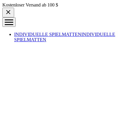
Skip to content
Kostenloser Versand ab 100 $
INDIVIDUELLE SPIELMATTEN
INDIVIDUELLE
SPIELMATTEN