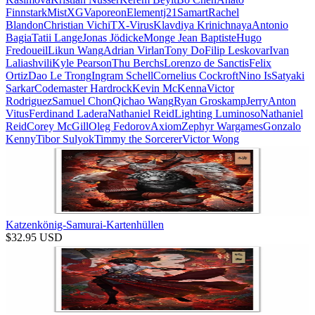
Finnstark
MistXG
Vaporeon
Elementj21
Samart
Rachel
Blandon
Christian Vichi
TX-Virus
Klavdiya Krinichnaya
Antonio
Bagia
Tatii Lange
Jonas Jödicke
Monge Jean Baptiste
Hugo
Fredoueil
Likun Wang
Adrian Virlan
Tony Do
Filip Leskovar
Ivan
Laliashvili
Kyle Pearson
Thu Berchs
Lorenzo de Sanctis
Felix
Ortiz
Dao Le Trong
Ingram Schell
Cornelius Cockroft
Nino Is
Satyaki
Sarkar
Codemaster Hardrock
Kevin McKenna
Victor
Rodriguez
Samuel Chon
Qichao Wang
Ryan Groskamp
Jerry
Anton
Vitus
Ferdinand Ladera
Nathaniel Reid
Lighting Luminoso
Nathaniel
Reid
Corey McGill
Oleg Fedorov
Axiom
Zephyr Wargames
Gonzalo
Kenny
Tibor Sulyok
Timmy the Sorcerer
Victor Wong
Katzenkönig-Samurai-Kartenhüllen
$
32.95
USD