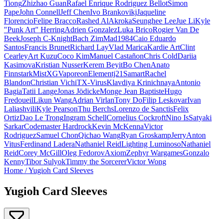
Tiong
Zhizhao Guan
Rafael Enrique Rodriguez Bellot
Simon
Pape
John Connell
Jeff Chen
Ivo Brankovikj
Jaqueline
Florencio
Felipe Bracco
Rashed AlAkroka
Seunghee Lee
Jue Li
Kyle
"Punk Art" Herring
Adrien Gonzalez
Luka Brico
Rogier Van De
Beek
Joseph C-Knight
Bach Zim
Mad1984
Caio Eduardo
Santos
Francis Brunet
Richard Lay
Vlad Marica
Kardie Art
Clint
Cearley
Art Kuzu
Coco Kim
Manuel Castañon
Chris Cold
Dariia
Kasimova
Kristian Nusser
Kerem Beyit
Bo Chen
Anato
Finnstark
MistXG
Vaporeon
Elementj21
Samart
Rachel
Blandon
Christian Vichi
TX-Virus
Klavdiya Krinichnaya
Antonio
Bagia
Tatii Lange
Jonas Jödicke
Monge Jean Baptiste
Hugo
Fredoueil
Likun Wang
Adrian Virlan
Tony Do
Filip Leskovar
Ivan
Laliashvili
Kyle Pearson
Thu Berchs
Lorenzo de Sanctis
Felix
Ortiz
Dao Le Trong
Ingram Schell
Cornelius Cockroft
Nino Is
Satyaki
Sarkar
Codemaster Hardrock
Kevin McKenna
Victor
Rodriguez
Samuel Chon
Qichao Wang
Ryan Groskamp
Jerry
Anton
Vitus
Ferdinand Ladera
Nathaniel Reid
Lighting Luminoso
Nathaniel
Reid
Corey McGill
Oleg Fedorov
Axiom
Zephyr Wargames
Gonzalo
Kenny
Tibor Sulyok
Timmy the Sorcerer
Victor Wong
Home
/
Yugioh Card Sleeves
Yugioh Card Sleeves