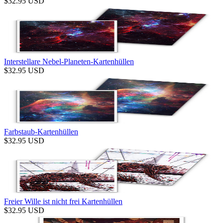
$
32.95
USD
Interstellare Nebel-Planeten-Kartenhüllen
$
32.95
USD
Farbstaub-Kartenhüllen
$
32.95
USD
Freier Wille ist nicht frei Kartenhüllen
$
32.95
USD