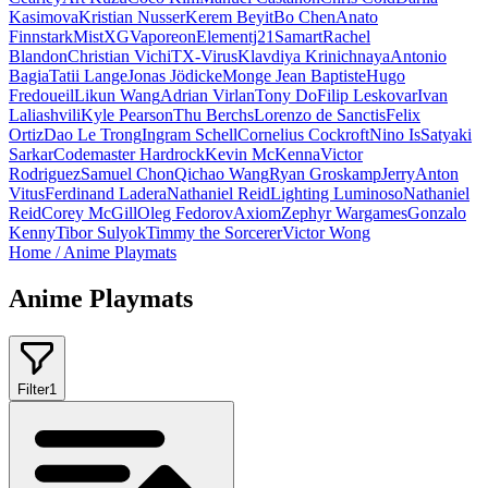
Kasimova
Kristian Nusser
Kerem Beyit
Bo Chen
Anato
Finnstark
MistXG
Vaporeon
Elementj21
Samart
Rachel
Blandon
Christian Vichi
TX-Virus
Klavdiya Krinichnaya
Antonio
Bagia
Tatii Lange
Jonas Jödicke
Monge Jean Baptiste
Hugo
Fredoueil
Likun Wang
Adrian Virlan
Tony Do
Filip Leskovar
Ivan
Laliashvili
Kyle Pearson
Thu Berchs
Lorenzo de Sanctis
Felix
Ortiz
Dao Le Trong
Ingram Schell
Cornelius Cockroft
Nino Is
Satyaki
Sarkar
Codemaster Hardrock
Kevin McKenna
Victor
Rodriguez
Samuel Chon
Qichao Wang
Ryan Groskamp
Jerry
Anton
Vitus
Ferdinand Ladera
Nathaniel Reid
Lighting Luminoso
Nathaniel
Reid
Corey McGill
Oleg Fedorov
Axiom
Zephyr Wargames
Gonzalo
Kenny
Tibor Sulyok
Timmy the Sorcerer
Victor Wong
Home
/
Anime Playmats
Anime Playmats
Filter
1