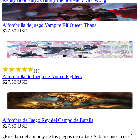
Kenny
Tibor Sulyok
Timmy the Sorcerer
Victor Wong
Alfombrilla de juego Vampire Elf Queen Thana
$
27.50
USD
(
1
)
Alfombrilla de Juego de Anime Fighters
$
27.50
USD
Alfombra de Juego Rey del Campo de Batalla
$
27.50
USD
¿Eres fan del anime y de los juegos de cartas? Si la respuesta es sí,