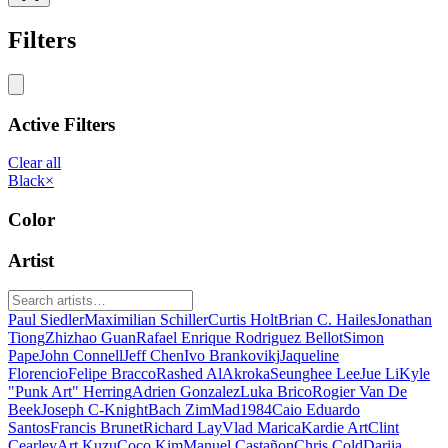
Filters
Active Filters
Clear all
Black
×
Color
Artist
Paul Siedler
Maximilian Schiller
Curtis Holt
Brian C. Hailes
Jonathan
Tiong
Zhizhao Guan
Rafael Enrique Rodriguez Bellot
Simon
Pape
John Connell
Jeff Chen
Ivo Brankovikj
Jaqueline
Florencio
Felipe Bracco
Rashed AlAkroka
Seunghee Lee
Jue Li
Kyle
"Punk Art" Herring
Adrien Gonzalez
Luka Brico
Rogier Van De
Beek
Joseph C-Knight
Bach Zim
Mad1984
Caio Eduardo
Santos
Francis Brunet
Richard Lay
Vlad Marica
Kardie Art
Clint
Cearley
Art Kuzu
Coco Kim
Manuel Castañon
Chris Cold
Dariia