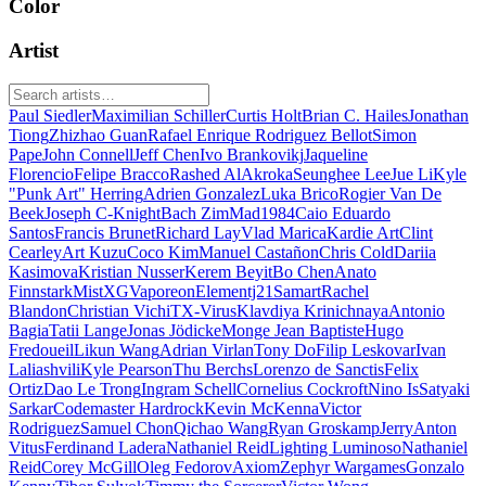
Color
Artist
Paul Siedler
Maximilian Schiller
Curtis Holt
Brian C. Hailes
Jonathan
Tiong
Zhizhao Guan
Rafael Enrique Rodriguez Bellot
Simon
Pape
John Connell
Jeff Chen
Ivo Brankovikj
Jaqueline
Florencio
Felipe Bracco
Rashed AlAkroka
Seunghee Lee
Jue Li
Kyle
"Punk Art" Herring
Adrien Gonzalez
Luka Brico
Rogier Van De
Beek
Joseph C-Knight
Bach Zim
Mad1984
Caio Eduardo
Santos
Francis Brunet
Richard Lay
Vlad Marica
Kardie Art
Clint
Cearley
Art Kuzu
Coco Kim
Manuel Castañon
Chris Cold
Dariia
Kasimova
Kristian Nusser
Kerem Beyit
Bo Chen
Anato
Finnstark
MistXG
Vaporeon
Elementj21
Samart
Rachel
Blandon
Christian Vichi
TX-Virus
Klavdiya Krinichnaya
Antonio
Bagia
Tatii Lange
Jonas Jödicke
Monge Jean Baptiste
Hugo
Fredoueil
Likun Wang
Adrian Virlan
Tony Do
Filip Leskovar
Ivan
Laliashvili
Kyle Pearson
Thu Berchs
Lorenzo de Sanctis
Felix
Ortiz
Dao Le Trong
Ingram Schell
Cornelius Cockroft
Nino Is
Satyaki
Sarkar
Codemaster Hardrock
Kevin McKenna
Victor
Rodriguez
Samuel Chon
Qichao Wang
Ryan Groskamp
Jerry
Anton
Vitus
Ferdinand Ladera
Nathaniel Reid
Lighting Luminoso
Nathaniel
Reid
Corey McGill
Oleg Fedorov
Axiom
Zephyr Wargames
Gonzalo