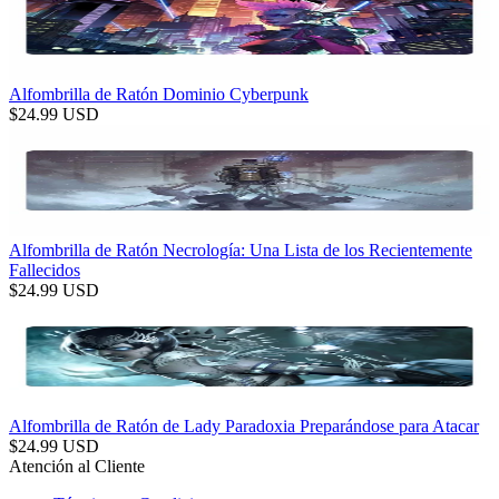
Alfombrilla de Ratón Dominio Cyberpunk
$
24.99
USD
Alfombrilla de Ratón Necrología: Una Lista de los Recientemente
Fallecidos
$
24.99
USD
Alfombrilla de Ratón de Lady Paradoxia Preparándose para Atacar
$
24.99
USD
Atención al Cliente