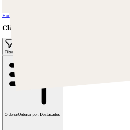
YouTube:
https://www.youtube.com/c/Swatches
Home
/
Clint Cearley
Clint Cearley
Filter
1
Ordenar
Ordenar por:
Destacados