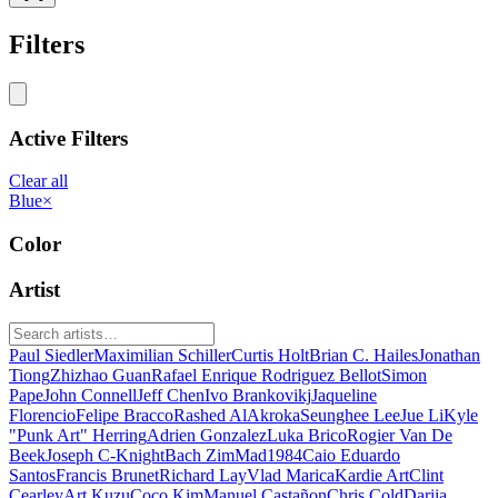
Filters
Active Filters
Clear all
Blue
×
Color
Artist
Paul Siedler
Maximilian Schiller
Curtis Holt
Brian C. Hailes
Jonathan
Tiong
Zhizhao Guan
Rafael Enrique Rodriguez Bellot
Simon
Pape
John Connell
Jeff Chen
Ivo Brankovikj
Jaqueline
Florencio
Felipe Bracco
Rashed AlAkroka
Seunghee Lee
Jue Li
Kyle
"Punk Art" Herring
Adrien Gonzalez
Luka Brico
Rogier Van De
Beek
Joseph C-Knight
Bach Zim
Mad1984
Caio Eduardo
Santos
Francis Brunet
Richard Lay
Vlad Marica
Kardie Art
Clint
Cearley
Art Kuzu
Coco Kim
Manuel Castañon
Chris Cold
Dariia