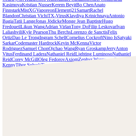
Kasimova
Kristian Nusser
Kerem Beyit
Bo Chen
Anato
Finnstark
MistXG
Vaporeon
Elementj21
Samart
Rachel
Blandon
Christian Vichi
TX-Virus
Klavdiya Krinichnaya
Antonio
Bagia
Tatii Lange
Jonas Jödicke
Monge Jean Baptiste
Hugo
Fredoueil
Likun Wang
Adrian Virlan
Tony Do
Filip Leskovar
Ivan
Laliashvili
Kyle Pearson
Thu Berchs
Lorenzo de Sanctis
Felix
Ortiz
Dao Le Trong
Ingram Schell
Cornelius Cockroft
Nino Is
Satyaki
Sarkar
Codemaster Hardrock
Kevin McKenna
Victor
Rodriguez
Samuel Chon
Qichao Wang
Ryan Groskamp
Jerry
Anton
Vitus
Ferdinand Ladera
Nathaniel Reid
Lighting Luminoso
Nathaniel
Reid
Corey McGill
Oleg Fedorov
Axiom
Zephyr Wargames
Gonzalo
Kenny
Tibor Sulyok
Timmy the Sorcerer
Victor Wong
Clint Cearley
¡Descubre el trabajo de Clint Cearley y ponte en contacto
con él!
Encuentra a Cearley en:
www.clintcearley.com
Instagram:
https://www.instagram.com/cearleyclint