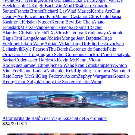
"Punk Art" Herring
Adrien Gonzalez
Luka Brico
Rogier Van De
Beek
Joseph C-Knight
Bach Zim
Mad1984
Caio Eduardo
Santos
Francis Brunet
Richard Lay
Vlad Marica
Kardie Art
Clint
Cearley
Art Kuzu
Coco Kim
Manuel Castañon
Chris Cold
Dariia
Kasimova
Kristian Nusser
Kerem Beyit
Bo Chen
Anato
Finnstark
MistXG
Vaporeon
Elementj21
Samart
Rachel
Blandon
Christian Vichi
TX-Virus
Klavdiya Krinichnaya
Antonio
Bagia
Tatii Lange
Jonas Jödicke
Monge Jean Baptiste
Hugo
Fredoueil
Likun Wang
Adrian Virlan
Tony Do
Filip Leskovar
Ivan
Laliashvili
Kyle Pearson
Thu Berchs
Lorenzo de Sanctis
Felix
Ortiz
Dao Le Trong
Ingram Schell
Cornelius Cockroft
Nino Is
Satyaki
Sarkar
Codemaster Hardrock
Kevin McKenna
Victor
Rodriguez
Samuel Chon
Qichao Wang
Ryan Groskamp
Jerry
Anton
Vitus
Ferdinand Ladera
Nathaniel Reid
Lighting Luminoso
Nathaniel
Reid
Corey McGill
Oleg Fedorov
Axiom
Zephyr Wargames
Gonzalo
Kenny
Tibor Sulyok
Timmy the Sorcerer
Victor Wong
Alfombrilla de Ratón del Viaje Espacial del Astronauta
$
24.99
USD