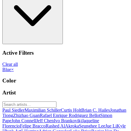
Active Filters
Clear all
Blue
×
Color
Artist
Paul Siedler
Maximilian Schiller
Curtis Holt
Brian C. Hailes
Jonathan
Tiong
Zhizhao Guan
Rafael Enrique Rodriguez Bellot
Simon
Pape
John Connell
Jeff Chen
Ivo Brankovikj
Jaqueline
Florencio
Felipe Bracco
Rashed AlAkroka
Seunghee Lee
Jue Li
Kyle