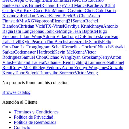
Beek
Joseph C-Knight
Bach Zim
Mad1984
Caio Eduardo
Santos
Francis Brunet
Richard Lay
Vlad Marica
Kardie Art
Clint
Cearley
Art Kuzu
Coco Kim
Manuel Castañon
Chris Cold
Dariia
Kasimova
Kristian Nusser
Kerem Beyit
Bo Chen
Anato
Finnstark
MistXG
Vaporeon
Elementj21
Samart
Rachel
Blandon
Christian Vichi
TX-Virus
Klavdiya Krinichnaya
Antonio
Bagia
Tatii Lange
Jonas Jödicke
Monge Jean Baptiste
Hugo
Fredoueil
Likun Wang
Adrian Virlan
Tony Do
Filip Leskovar
Ivan
Laliashvili
Kyle Pearson
Thu Berchs
Lorenzo de Sanctis
Felix
Ortiz
Dao Le Trong
Ingram Schell
Cornelius Cockroft
Nino Is
Satyaki
Sarkar
Codemaster Hardrock
Kevin McKenna
Victor
Rodriguez
Samuel Chon
Qichao Wang
Ryan Groskamp
Jerry
Anton
Vitus
Ferdinand Ladera
Nathaniel Reid
Lighting Luminoso
Nathaniel
Reid
Corey McGill
Oleg Fedorov
Axiom
Zephyr Wargames
Gonzalo
Kenny
Tibor Sulyok
Timmy the Sorcerer
Victor Wong
No products found on this collection
Browse catalog
Atención al Cliente
Términos y Condiciones
Política de Privacidad
Política de Reembolsos
Contacto