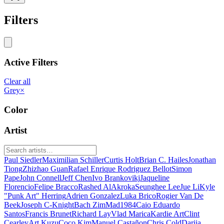
Filters
Active Filters
Clear all
Grey
×
Color
Artist
Paul Siedler
Maximilian Schiller
Curtis Holt
Brian C. Hailes
Jonathan
Tiong
Zhizhao Guan
Rafael Enrique Rodriguez Bellot
Simon
Pape
John Connell
Jeff Chen
Ivo Brankovikj
Jaqueline
Florencio
Felipe Bracco
Rashed AlAkroka
Seunghee Lee
Jue Li
Kyle
"Punk Art" Herring
Adrien Gonzalez
Luka Brico
Rogier Van De
Beek
Joseph C-Knight
Bach Zim
Mad1984
Caio Eduardo
Santos
Francis Brunet
Richard Lay
Vlad Marica
Kardie Art
Clint
Cearley
Art Kuzu
Coco Kim
Manuel Castañon
Chris Cold
Dariia