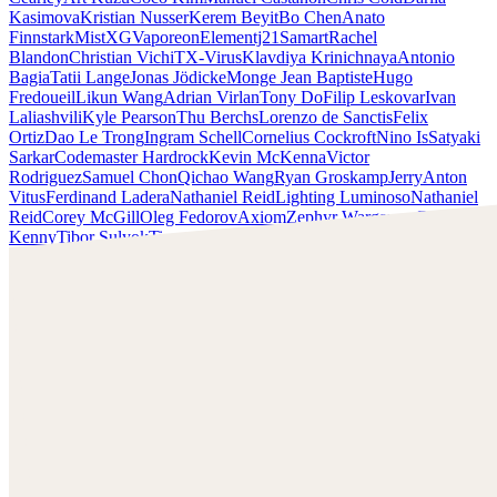
Kasimova
Kristian Nusser
Kerem Beyit
Bo Chen
Anato
Finnstark
MistXG
Vaporeon
Elementj21
Samart
Rachel
Blandon
Christian Vichi
TX-Virus
Klavdiya Krinichnaya
Antonio
Bagia
Tatii Lange
Jonas Jödicke
Monge Jean Baptiste
Hugo
Fredoueil
Likun Wang
Adrian Virlan
Tony Do
Filip Leskovar
Ivan
Laliashvili
Kyle Pearson
Thu Berchs
Lorenzo de Sanctis
Felix
Ortiz
Dao Le Trong
Ingram Schell
Cornelius Cockroft
Nino Is
Satyaki
Sarkar
Codemaster Hardrock
Kevin McKenna
Victor
Rodriguez
Samuel Chon
Qichao Wang
Ryan Groskamp
Jerry
Anton
Vitus
Ferdinand Ladera
Nathaniel Reid
Lighting Luminoso
Nathaniel
Reid
Corey McGill
Oleg Fedorov
Axiom
Zephyr Wargames
Gonzalo
Kenny
Tibor Sulyok
Timmy the Sorcerer
Victor Wong
Kardie Art
¡Mira el trabajo de Kardie Art y ponte en contacto con él!
Encuentra a Kardie en:
https://kardie.artstation.com/
Instagram:
https://www.instagram.com/kardie__art/
Twitch: