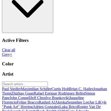
Active Filters
Clear all
Grey
×
Color
Artist
Paul Siedler
Maximilian Schiller
Curtis Holt
Brian C. Hailes
Jonathan
Tiong
Zhizhao Guan
Rafael Enrique Rodriguez Bellot
Simon
Pape
John Connell
Jeff Chen
Ivo Brankovikj
Jaqueline
Florencio
Felipe Bracco
Rashed AlAkroka
Seunghee Lee
Jue Li
Kyle
"Punk Art" Herring
Adrien Gonzalez
Luka Brico
Rogier Van De