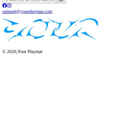
Go
support@yourplaymat.com
©
2026
,Your Playmat