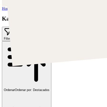
https://twitter.com/kardie00
Home
/
Kardie Art
Kardie Art
Filter
1
Ordenar
Ordenar por:
Destacados