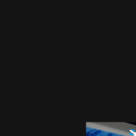
Go
support@yourplaymat.com
©
2026
,Your Playmat