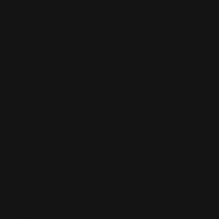
Beek
Joseph C-Knight
Bach Zim
Mad1984
Caio Eduardo
Santos
Francis Brunet
Richard Lay
Vlad Marica
Kardie Art
Clint
Cearley
Art Kuzu
Coco Kim
Manuel Castañon
Chris Cold
Dariia
Kasimova
Kristian Nusser
Kerem Beyit
Bo Chen
Anato
Finnstark
MistXG
Vaporeon
Elementj21
Samart
Rachel
Blandon
Christian Vichi
TX-Virus
Klavdiya Krinichnaya
Antonio
Bagia
Tatii Lange
Jonas Jödicke
Monge Jean Baptiste
Hugo
Fredoueil
Likun Wang
Adrian Virlan
Tony Do
Filip Leskovar
Ivan
Laliashvili
Kyle Pearson
Thu Berchs
Lorenzo de Sanctis
Felix
Ortiz
Dao Le Trong
Ingram Schell
Cornelius Cockroft
Nino Is
Satyaki
Sarkar
Codemaster Hardrock
Kevin McKenna
Victor
Rodriguez
Samuel Chon
Qichao Wang
Ryan Groskamp
Jerry
Anton
Vitus
Ferdinand Ladera
Nathaniel Reid
Lighting Luminoso
Nathaniel
Reid
Corey McGill
Oleg Fedorov
Axiom
Zephyr Wargames
Gonzalo
Kenny
Tibor Sulyok
Timmy the Sorcerer
Victor Wong
No products found on this collection
Browse catalog
Atención al Cliente
Términos y Condiciones
Política de Privacidad
Política de Reembolsos
Contacto