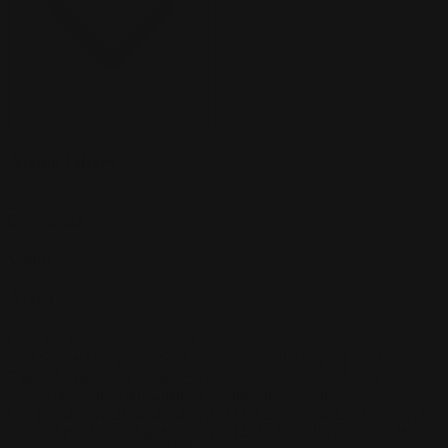
Active Filters
Clear all
Grey
×
Black
×
Color
Artist
Paul Siedler
Maximilian Schiller
Curtis Holt
Brian C. Hailes
Jonathan
Tiong
Zhizhao Guan
Rafael Enrique Rodriguez Bellot
Simon
Pape
John Connell
Jeff Chen
Ivo Brankovikj
Jaqueline
Florencio
Felipe Bracco
Rashed AlAkroka
Seunghee Lee
Jue Li
Kyle
"Punk Art" Herring
Adrien Gonzalez
Luka Brico
Rogier Van De