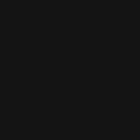
Filters
Active Filters
Clear all
Grey
×
Black
×
Color
Artist
Paul Siedler
Maximilian Schiller
Curtis Holt
Brian C. Hailes
Jonathan
Tiong
Zhizhao Guan
Rafael Enrique Rodriguez Bellot
Simon
Pape
John Connell
Jeff Chen
Ivo Brankovikj
Jaqueline
Florencio
Felipe Bracco
Rashed AlAkroka
Seunghee Lee
Jue Li
Kyle
"Punk Art" Herring
Adrien Gonzalez
Luka Brico
Rogier Van De
Beek
Joseph C-Knight
Bach Zim
Mad1984
Caio Eduardo
Santos
Francis Brunet
Richard Lay
Vlad Marica
Kardie Art
Clint
Cearley
Art Kuzu
Coco Kim
Manuel Castañon
Chris Cold
Dariia