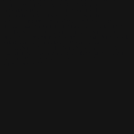
Kasimova
Kristian Nusser
Kerem Beyit
Bo Chen
Anato
Finnstark
MistXG
Vaporeon
Elementj21
Samart
Rachel
Blandon
Christian Vichi
TX-Virus
Klavdiya Krinichnaya
Antonio
Bagia
Tatii Lange
Jonas Jödicke
Monge Jean Baptiste
Hugo
Fredoueil
Likun Wang
Adrian Virlan
Tony Do
Filip Leskovar
Ivan
Laliashvili
Kyle Pearson
Thu Berchs
Lorenzo de Sanctis
Felix
Ortiz
Dao Le Trong
Ingram Schell
Cornelius Cockroft
Nino Is
Satyaki
Sarkar
Codemaster Hardrock
Kevin McKenna
Victor
Rodriguez
Samuel Chon
Qichao Wang
Ryan Groskamp
Jerry
Anton
Vitus
Ferdinand Ladera
Nathaniel Reid
Lighting Luminoso
Nathaniel
Reid
Corey McGill
Oleg Fedorov
Axiom
Zephyr Wargames
Gonzalo
Kenny
Tibor Sulyok
Timmy the Sorcerer
Victor Wong
Kardie Art
¡Mira el trabajo de Kardie Art y ponte en contacto con él!
Encuentra a Kardie en:
https://kardie.artstation.com/
Instagram:
https://www.instagram.com/kardie__art/
Twitch: