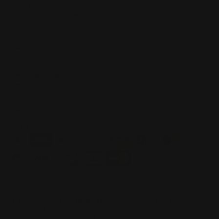
Envío
Preguntas Frecuentes
Navegación
Inicio
Alfombrillas
Fundas
Alfombrillas de ratón
Blogs
Sobre Nosotros
Buscar
Seguimiento de Pedido
Pagos Aceptados
Moneda
Boletín informativo
Suscríbete para ser el primero en conocer nuestras ofertas exclusivas
y las últimas novedades