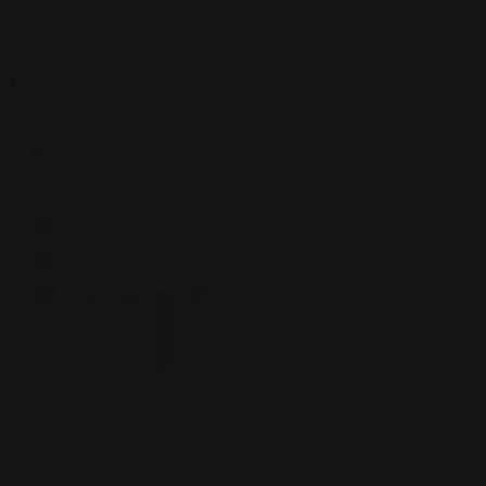
https://twitter.com/kardie00
Home
/
Kardie Art
Kardie Art
Filter
2
Ordenar
Ordenar por:
Destacados