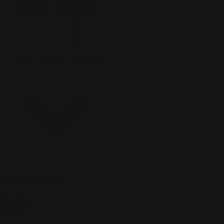
Ordenar
Ordenar por:
Destacados
Active Filters
Clear all
Yellow
×