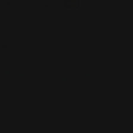
Moneda
Boletín informativo
Suscríbete para ser el primero en conocer nuestras ofertas exclusivas
y las últimas novedades
Go
support@yourplaymat.com
©
2026
,Your Playmat