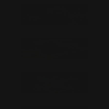
Kenny
Tibor Sulyok
Timmy the Sorcerer
Victor Wong
Fundas de Cartas Dark Angel Evil Summoner
$
32.95
USD
Fundas Entre el Espacio y el Tiempo
$
32.95
USD
Fundaestuches de cartas Astral Legendary Night-Bird
$
32.95
USD