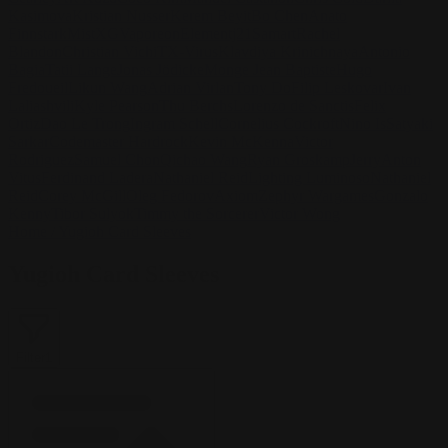
Kasimova
Kristian Nusser
Kerem Beyit
Bo Chen
Anato
Finnstark
MistXG
Vaporeon
Elementj21
Samart
Rachel
Blandon
Christian Vichi
TX-Virus
Klavdiya Krinichnaya
Antonio
Bagia
Tatii Lange
Jonas Jödicke
Monge Jean Baptiste
Hugo
Fredoueil
Likun Wang
Adrian Virlan
Tony Do
Filip Leskovar
Ivan
Laliashvili
Kyle Pearson
Thu Berchs
Lorenzo de Sanctis
Felix
Ortiz
Dao Le Trong
Ingram Schell
Cornelius Cockroft
Nino Is
Satyaki
Sarkar
Codemaster Hardrock
Kevin McKenna
Victor
Rodriguez
Samuel Chon
Qichao Wang
Ryan Groskamp
Jerry
Anton
Vitus
Ferdinand Ladera
Nathaniel Reid
Lighting Luminoso
Nathaniel
Reid
Corey McGill
Oleg Fedorov
Axiom
Zephyr Wargames
Gonzalo
Kenny
Tibor Sulyok
Timmy the Sorcerer
Victor Wong
Home
/
Yugioh Card Sleeves
Yugioh Card Sleeves
Filter
1