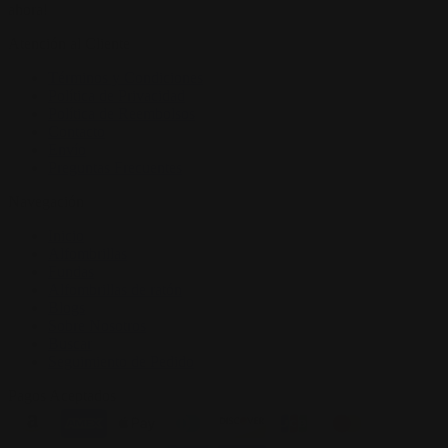
ahora!
Atención al Cliente
Términos y Condiciones
Política de Privacidad
Política de Reembolsos
Contacto
Envío
Preguntas Frecuentes
Navegación
Inicio
Alfombrillas
Fundas
Alfombrillas de ratón
Blogs
Sobre Nosotros
Buscar
Seguimiento de Pedido
Pagos Aceptados