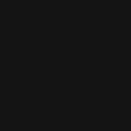
Color
Artist
Paul Siedler
Maximilian Schiller
Curtis Holt
Brian C. Hailes
Jonathan
Tiong
Zhizhao Guan
Rafael Enrique Rodriguez Bellot
Simon
Pape
John Connell
Jeff Chen
Ivo Brankovikj
Jaqueline
Florencio
Felipe Bracco
Rashed AlAkroka
Seunghee Lee
Jue Li
Kyle
"Punk Art" Herring
Adrien Gonzalez
Luka Brico
Rogier Van De
Beek
Joseph C-Knight
Bach Zim
Mad1984
Caio Eduardo
Santos
Francis Brunet
Richard Lay
Vlad Marica
Kardie Art
Clint
Cearley
Art Kuzu
Coco Kim
Manuel Castañon
Chris Cold
Dariia
Kasimova
Kristian Nusser
Kerem Beyit
Bo Chen
Anato
Finnstark
MistXG
Vaporeon
Elementj21
Samart
Rachel
Blandon
Christian Vichi
TX-Virus
Klavdiya Krinichnaya
Antonio
Bagia
Tatii Lange
Jonas Jödicke
Monge Jean Baptiste
Hugo
Fredoueil
Likun Wang
Adrian Virlan
Tony Do
Filip Leskovar
Ivan
Laliashvili
Kyle Pearson
Thu Berchs
Lorenzo de Sanctis
Felix
Ortiz
Dao Le Trong
Ingram Schell
Cornelius Cockroft
Nino Is
Satyaki
Sarkar
Codemaster Hardrock
Kevin McKenna
Victor
Rodriguez
Samuel Chon
Qichao Wang
Ryan Groskamp
Jerry
Anton
Vitus
Ferdinand Ladera
Nathaniel Reid
Lighting Luminoso
Nathaniel
Reid
Corey McGill
Oleg Fedorov
Axiom
Zephyr Wargames
Gonzalo