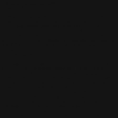
Fundas para Cartas Cyber Knight
$
32.95
USD
¿Cansado del diseño antiguo de tus fundas? ¡La espera finalmente
ha terminado! Actualiza y protege tus cartas más preciadas con
estilo. Compra
fundas para cartas de Yu-Gi-Oh
y personalízalas
con tu imagen en diseños mate o brillantes de alta calidad. Muestra
tu visión artística en mazos fáciles de barajar y duraderos con el
diseño que elijas. Elegir tus
fundas personalizadas para cartas de
Yu-Gi-Oh
ideales puede ser abrumador, pero no te preocupes y ten
en cuenta tres factores importantes al comprar: tamaño, durabilidad y
la personalización en sí.
En cuanto al tamaño, elige entre fundas para cartas de MTG o Yu-
Gi-Oh. Si quieres
las mejores fundas para cartas de Yu-Gi-Oh
,
elige fundas YGO que combinen con tu tapete personalizado: ¡esa
es una combinación letal! Algunas empresas crean fundas brillantes,
pero nosotros nos enfocamos en acabados mate. También deben ser
duraderas y capaces de proteger tus cartas durante toda la partida. El
aspecto más importante a considerar es la personalización de tus
fundas, ya que define el aspecto general y la durabilidad de tus
mazos, especialmente si eres un entusiasta de los TCG. No
comprometas la calidad ni te conformes con menos. Estás a solo
unos clics de lograr el diseño de tus sueños mientras disfrutas de tu
juego de cartas. ¡No lo dudes más y compra fundas personalizadas