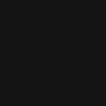
Skip to content
Envío gratis en pedidos superiores a $100
ALFOMBRILAS PERSONALIZADAS
ALFOMBRILAS
PERSONALIZADAS
FUNDAS PERSONALIZADAS
FUNDAS
PERSONALIZADAS