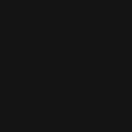
Filters
Active Filters
Clear all
Yellow
×
Color
Artist
Paul Siedler
Maximilian Schiller
Curtis Holt
Brian C. Hailes
Jonathan
Tiong
Zhizhao Guan
Rafael Enrique Rodriguez Bellot
Simon
Pape
John Connell
Jeff Chen
Ivo Brankovikj
Jaqueline
Florencio
Felipe Bracco
Rashed AlAkroka
Seunghee Lee
Jue Li
Kyle
"Punk Art" Herring
Adrien Gonzalez
Luka Brico
Rogier Van De
Beek
Joseph C-Knight
Bach Zim
Mad1984
Caio Eduardo
Santos
Francis Brunet
Richard Lay
Vlad Marica
Kardie Art
Clint
Cearley
Art Kuzu
Coco Kim
Manuel Castañon
Chris Cold
Dariia