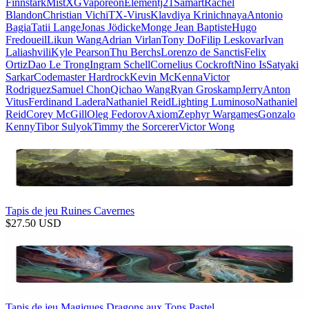
Finnstark
MistXG
Vaporeon
Elementj21
Samart
Rachel
Blandon
Christian Vichi
TX-Virus
Klavdiya Krinichnaya
Antonio
Bagia
Tatii Lange
Jonas Jödicke
Monge Jean Baptiste
Hugo
Fredoueil
Likun Wang
Adrian Virlan
Tony Do
Filip Leskovar
Ivan
Laliashvili
Kyle Pearson
Thu Berchs
Lorenzo de Sanctis
Felix
Ortiz
Dao Le Trong
Ingram Schell
Cornelius Cockroft
Nino Is
Satyaki
Sarkar
Codemaster Hardrock
Kevin McKenna
Victor
Rodriguez
Samuel Chon
Qichao Wang
Ryan Groskamp
Jerry
Anton
Vitus
Ferdinand Ladera
Nathaniel Reid
Lighting Luminoso
Nathaniel
Reid
Corey McGill
Oleg Fedorov
Axiom
Zephyr Wargames
Gonzalo
Kenny
Tibor Sulyok
Timmy the Sorcerer
Victor Wong
Tapis de jeu Ruines Cavernes
$
27.50
USD
Tapis de jeu Magiques Dragons aux Tons Pastel