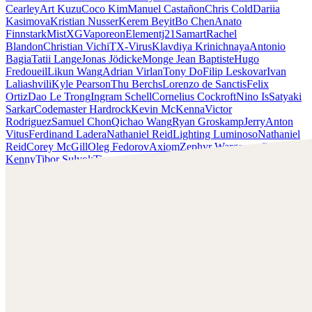
Cearley
Art Kuzu
Coco Kim
Manuel Castañon
Chris Cold
Dariia
Kasimova
Kristian Nusser
Kerem Beyit
Bo Chen
Anato
Finnstark
MistXG
Vaporeon
Elementj21
Samart
Rachel
Blandon
Christian Vichi
TX-Virus
Klavdiya Krinichnaya
Antonio
Bagia
Tatii Lange
Jonas Jödicke
Monge Jean Baptiste
Hugo
Fredoueil
Likun Wang
Adrian Virlan
Tony Do
Filip Leskovar
Ivan
Laliashvili
Kyle Pearson
Thu Berchs
Lorenzo de Sanctis
Felix
Ortiz
Dao Le Trong
Ingram Schell
Cornelius Cockroft
Nino Is
Satyaki
Sarkar
Codemaster Hardrock
Kevin McKenna
Victor
Rodriguez
Samuel Chon
Qichao Wang
Ryan Groskamp
Jerry
Anton
Vitus
Ferdinand Ladera
Nathaniel Reid
Lighting Luminoso
Nathaniel
Reid
Corey McGill
Oleg Fedorov
Axiom
Zephyr Wargames
Gonzalo
Kenny
Tibor Sulyok
Timmy the Sorcerer
Victor Wong
Clint Cearley
Découvrez le travail de Clint Cearley et contactez-le !
Retrouvez Cearley sur :
www.clintcearley.com
Instagram :
https://www.instagram.com/cearleyclint
YouTube :