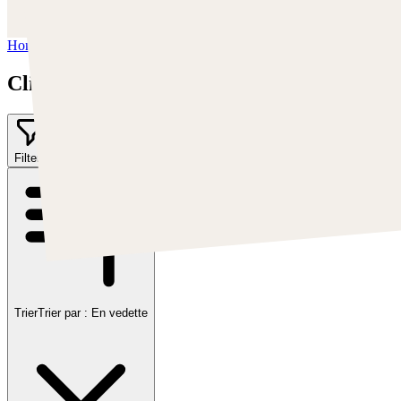
https://www.youtube.com/c/Swatches
Home
/
Clint Cearley
Clint Cearley
Filter
1
Trier
Trier par :
En vedette