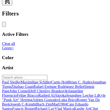
Filters
Active Filters
Clear all
Green
×
Color
Artist
Paul Siedler
Maximilian Schiller
Curtis Holt
Brian C. Hailes
Jonathan
Tiong
Zhizhao Guan
Rafael Enrique Rodriguez Bellot
Simon
Pape
John Connell
Jeff Chen
Ivo Brankovikj
Jaqueline
Florencio
Felipe Bracco
Rashed AlAkroka
Seunghee Lee
Jue Li
Kyle
"Punk Art" Herring
Adrien Gonzalez
Luka Brico
Rogier Van De
Beek
Joseph C-Knight
Bach Zim
Mad1984
Caio Eduardo
Santos
Francis Brunet
Richard Lay
Vlad Marica
Kardie Art
Clint