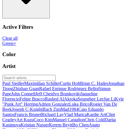
Active Filters
Clear all
Green
×
Color
Artist
Paul Siedler
Maximilian Schiller
Curtis Holt
Brian C. Hailes
Jonathan
Tiong
Zhizhao Guan
Rafael Enrique Rodriguez Bellot
Simon
Pape
John Connell
Jeff Chen
Ivo Brankovikj
Jaqueline
Florencio
Felipe Bracco
Rashed AlAkroka
Seunghee Lee
Jue Li
Kyle
"Punk Art" Herring
Adrien Gonzalez
Luka Brico
Rogier Van De
Beek
Joseph C-Knight
Bach Zim
Mad1984
Caio Eduardo
Santos
Francis Brunet
Richard Lay
Vlad Marica
Kardie Art
Clint
Cearley
Art Kuzu
Coco Kim
Manuel Castañon
Chris Cold
Dariia
Kasimova
Kristian Nusser
Kerem Beyit
Bo Chen
Anato