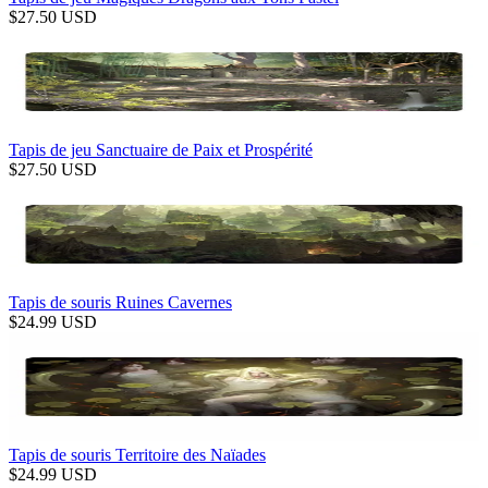
$
27.50
USD
Tapis de jeu Sanctuaire de Paix et Prospérité
$
27.50
USD
Tapis de souris Ruines Cavernes
$
24.99
USD
Tapis de souris Territoire des Naïades
$
24.99
USD