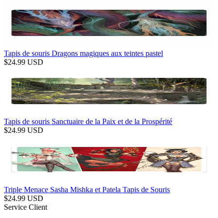
Tapis de souris Dragons magiques aux teintes pastel
$
24.99
USD
Tapis de souris Sanctuaire de la Paix et de la Prospérité
$
24.99
USD
Triple Menace Sasha Mishka et Patela Tapis de Souris
$
24.99
USD
Service Client