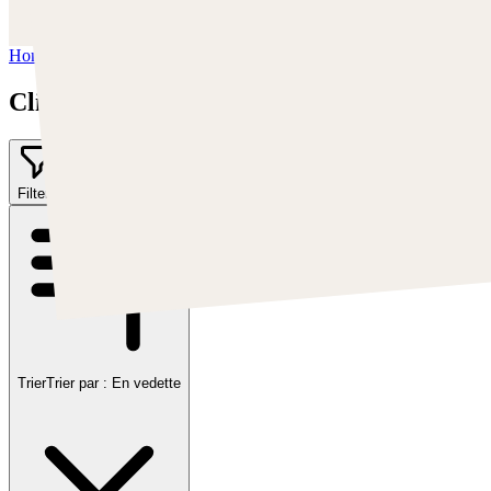
https://www.youtube.com/c/Swatches
Home
/
Clint Cearley
Clint Cearley
Filter
1
Trier
Trier par :
En vedette