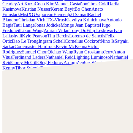
Cearley
Art Kuzu
Coco Kim
Manuel Castañon
Chris Cold
Dariia
Kasimova
Kristian Nusser
Kerem Beyit
Bo Chen
Anato
Finnstark
MistXG
Vaporeon
Elementj21
Samart
Rachel
Blandon
Christian Vichi
TX-Virus
Klavdiya Krinichnaya
Antonio
Bagia
Tatii Lange
Jonas Jödicke
Monge Jean Baptiste
Hugo
Fredoueil
Likun Wang
Adrian Virlan
Tony Do
Filip Leskovar
Ivan
Laliashvili
Kyle Pearson
Thu Berchs
Lorenzo de Sanctis
Felix
Ortiz
Dao Le Trong
Ingram Schell
Cornelius Cockroft
Nino Is
Satyaki
Sarkar
Codemaster Hardrock
Kevin McKenna
Victor
Rodriguez
Samuel Chon
Qichao Wang
Ryan Groskamp
Jerry
Anton
Vitus
Ferdinand Ladera
Nathaniel Reid
Lighting Luminoso
Nathaniel
Reid
Corey McGill
Oleg Fedorov
Axiom
Zephyr Wargames
Gonzalo
Kenny
Tibor Sulyok
Timmy the Sorcerer
Victor Wong
Clint Cearley
Découvrez le travail de Clint Cearley et contactez-le !
Retrouvez Cearley sur :
www.clintcearley.com
Instagram :
https://www.instagram.com/cearleyclint
YouTube :