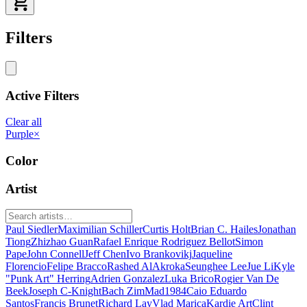
Filters
Active Filters
Clear all
Purple
×
Color
Artist
Paul Siedler
Maximilian Schiller
Curtis Holt
Brian C. Hailes
Jonathan
Tiong
Zhizhao Guan
Rafael Enrique Rodriguez Bellot
Simon
Pape
John Connell
Jeff Chen
Ivo Brankovikj
Jaqueline
Florencio
Felipe Bracco
Rashed AlAkroka
Seunghee Lee
Jue Li
Kyle
"Punk Art" Herring
Adrien Gonzalez
Luka Brico
Rogier Van De
Beek
Joseph C-Knight
Bach Zim
Mad1984
Caio Eduardo
Santos
Francis Brunet
Richard Lay
Vlad Marica
Kardie Art
Clint