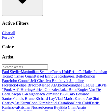
Active Filters
Clear all
Purple
×
Color
Artist
Paul Siedler
Maximilian Schiller
Curtis Holt
Brian C. Hailes
Jonathan
Tiong
Zhizhao Guan
Rafael Enrique Rodriguez Bellot
Simon
Pape
John Connell
Jeff Chen
Ivo Brankovikj
Jaqueline
Florencio
Felipe Bracco
Rashed AlAkroka
Seunghee Lee
Jue Li
Kyle
"Punk Art" Herring
Adrien Gonzalez
Luka Brico
Rogier Van De
Beek
Joseph C-Knight
Bach Zim
Mad1984
Caio Eduardo
Santos
Francis Brunet
Richard Lay
Vlad Marica
Kardie Art
Clint
Cearley
Art Kuzu
Coco Kim
Manuel Castañon
Chris Cold
Dariia
Kasimova
Kristian Nusser
Kerem Beyit
Bo Chen
Anato