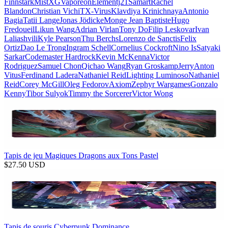
Finnstark
MistXG
Vaporeon
Elementj21
Samart
Rachel
Blandon
Christian Vichi
TX-Virus
Klavdiya Krinichnaya
Antonio
Bagia
Tatii Lange
Jonas Jödicke
Monge Jean Baptiste
Hugo
Fredoueil
Likun Wang
Adrian Virlan
Tony Do
Filip Leskovar
Ivan
Laliashvili
Kyle Pearson
Thu Berchs
Lorenzo de Sanctis
Felix
Ortiz
Dao Le Trong
Ingram Schell
Cornelius Cockroft
Nino Is
Satyaki
Sarkar
Codemaster Hardrock
Kevin McKenna
Victor
Rodriguez
Samuel Chon
Qichao Wang
Ryan Groskamp
Jerry
Anton
Vitus
Ferdinand Ladera
Nathaniel Reid
Lighting Luminoso
Nathaniel
Reid
Corey McGill
Oleg Fedorov
Axiom
Zephyr Wargames
Gonzalo
Kenny
Tibor Sulyok
Timmy the Sorcerer
Victor Wong
Tapis de jeu Magiques Dragons aux Tons Pastel
$
27.50
USD
Tapis de souris Cyberpunk Dominance