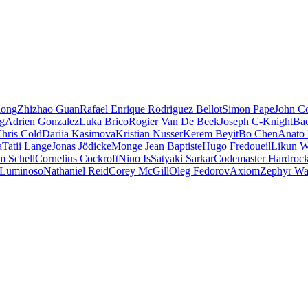
iong
Zhizhao Guan
Rafael Enrique Rodriguez Bellot
Simon Pape
John Co
ng
Adrien Gonzalez
Luka Brico
Rogier Van De Beek
Joseph C-Knight
Ba
hris Cold
Dariia Kasimova
Kristian Nusser
Kerem Beyit
Bo Chen
Anato 
a
Tatii Lange
Jonas Jödicke
Monge Jean Baptiste
Hugo Fredoueil
Likun 
m Schell
Cornelius Cockroft
Nino Is
Satyaki Sarkar
Codemaster Hardroc
 Luminoso
Nathaniel Reid
Corey McGill
Oleg Fedorov
Axiom
Zephyr Wa