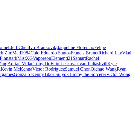
nnell
Jeff Chen
Ivo Brankovikj
Jaqueline Florencio
Felipe
ch Zim
Mad1984
Caio Eduardo Santos
Francis Brunet
Richard Lay
Vlad
Finnstark
MistXG
Vaporeon
Elementj21
Samart
Rachel
Wang
Adrian Virlan
Tony Do
Filip Leskovar
Ivan Laliashvili
Kyle
k
Kevin McKenna
Victor Rodriguez
Samuel Chon
Qichao Wang
Ryan
rgames
Gonzalo Kenny
Tibor Sulyok
Timmy the Sorcerer
Victor Wong