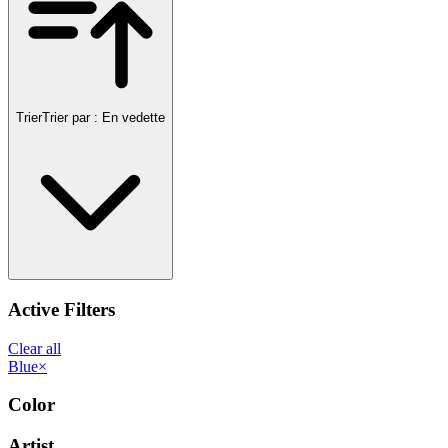
Trier
Trier par :
En vedette
Active Filters
Clear all
Blue
×
Color
Artist