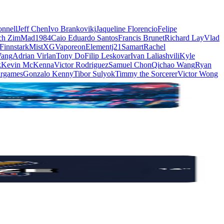
nnell
Jeff Chen
Ivo Brankovikj
Jaqueline Florencio
Felipe
ch Zim
Mad1984
Caio Eduardo Santos
Francis Brunet
Richard Lay
Vlad
Finnstark
MistXG
Vaporeon
Elementj21
Samart
Rachel
Wang
Adrian Virlan
Tony Do
Filip Leskovar
Ivan Laliashvili
Kyle
k
Kevin McKenna
Victor Rodriguez
Samuel Chon
Qichao Wang
Ryan
rgames
Gonzalo Kenny
Tibor Sulyok
Timmy the Sorcerer
Victor Wong