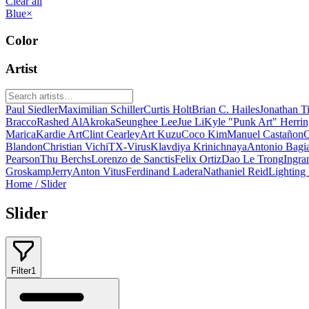
Clear all
Blue
×
Color
Artist
Paul Siedler
Maximilian Schiller
Curtis Holt
Brian C. Hailes
Jonathan T
Bracco
Rashed AlAkroka
Seunghee Lee
Jue Li
Kyle "Punk Art" Herri
Marica
Kardie Art
Clint Cearley
Art Kuzu
Coco Kim
Manuel Castañon
C
Blandon
Christian Vichi
TX-Virus
Klavdiya Krinichnaya
Antonio Bagi
Pearson
Thu Berchs
Lorenzo de Sanctis
Felix Ortiz
Dao Le Trong
Ingra
Groskamp
Jerry
Anton Vitus
Ferdinand Ladera
Nathaniel Reid
Lighting
Home
/
Slider
Slider
Filter
1