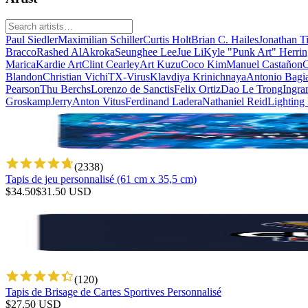
Paul Siedler
Maximilian Schiller
Curtis Holt
Brian C. Hailes
Jonathan T
Bracco
Rashed AlAkroka
Seunghee Lee
Jue Li
Kyle "Punk Art" Herri
Marica
Kardie Art
Clint Cearley
Art Kuzu
Coco Kim
Manuel Castañon
C
Blandon
Christian Vichi
TX-Virus
Klavdiya Krinichnaya
Antonio Bagi
Pearson
Thu Berchs
Lorenzo de Sanctis
Felix Ortiz
Dao Le Trong
Ingra
Groskamp
Jerry
Anton Vitus
Ferdinand Ladera
Nathaniel Reid
Lighting
(
2338
)
Tapis de jeu personnalisé (61 cm x 35,5 cm)
$
34.50
$
31.50
USD
(
120
)
Tapis de Brisage de Cartes Sportives Personnalisé
$
27.50
USD