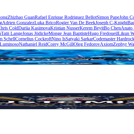
iong
Zhizhao Guan
Rafael Enrique Rodriguez Bellot
Simon Pape
John Co
ng
Adrien Gonzalez
Luka Brico
Rogier Van De Beek
Joseph C-Knight
Ba
hris Cold
Dariia Kasimova
Kristian Nusser
Kerem Beyit
Bo Chen
Anato 
a
Tatii Lange
Jonas Jödicke
Monge Jean Baptiste
Hugo Fredoueil
Likun 
m Schell
Cornelius Cockroft
Nino Is
Satyaki Sarkar
Codemaster Hardroc
 Luminoso
Nathaniel Reid
Corey McGill
Oleg Fedorov
Axiom
Zephyr Wa