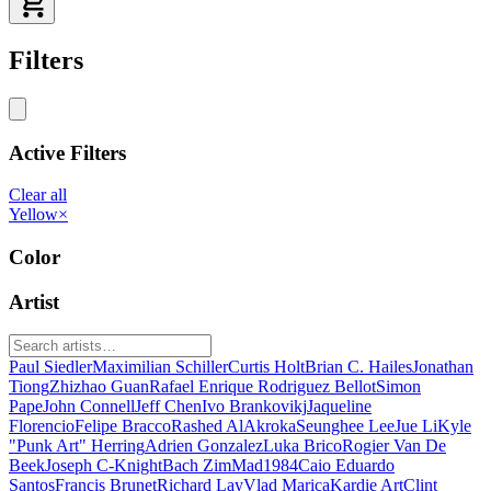
Filters
Active Filters
Clear all
Yellow
×
Color
Artist
Paul Siedler
Maximilian Schiller
Curtis Holt
Brian C. Hailes
Jonathan
Tiong
Zhizhao Guan
Rafael Enrique Rodriguez Bellot
Simon
Pape
John Connell
Jeff Chen
Ivo Brankovikj
Jaqueline
Florencio
Felipe Bracco
Rashed AlAkroka
Seunghee Lee
Jue Li
Kyle
"Punk Art" Herring
Adrien Gonzalez
Luka Brico
Rogier Van De
Beek
Joseph C-Knight
Bach Zim
Mad1984
Caio Eduardo
Santos
Francis Brunet
Richard Lay
Vlad Marica
Kardie Art
Clint