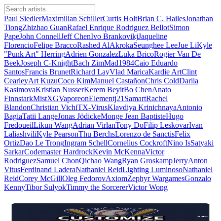
Paul Siedler
Maximilian Schiller
Curtis Holt
Brian C. Hailes
Jonathan
Tiong
Zhizhao Guan
Rafael Enrique Rodriguez Bellot
Simon
Pape
John Connell
Jeff Chen
Ivo Brankovikj
Jaqueline
Florencio
Felipe Bracco
Rashed AlAkroka
Seunghee Lee
Jue Li
Kyle
"Punk Art" Herring
Adrien Gonzalez
Luka Brico
Rogier Van De
Beek
Joseph C-Knight
Bach Zim
Mad1984
Caio Eduardo
Santos
Francis Brunet
Richard Lay
Vlad Marica
Kardie Art
Clint
Cearley
Art Kuzu
Coco Kim
Manuel Castañon
Chris Cold
Dariia
Kasimova
Kristian Nusser
Kerem Beyit
Bo Chen
Anato
Finnstark
MistXG
Vaporeon
Elementj21
Samart
Rachel
Blandon
Christian Vichi
TX-Virus
Klavdiya Krinichnaya
Antonio
Bagia
Tatii Lange
Jonas Jödicke
Monge Jean Baptiste
Hugo
Fredoueil
Likun Wang
Adrian Virlan
Tony Do
Filip Leskovar
Ivan
Laliashvili
Kyle Pearson
Thu Berchs
Lorenzo de Sanctis
Felix
Ortiz
Dao Le Trong
Ingram Schell
Cornelius Cockroft
Nino Is
Satyaki
Sarkar
Codemaster Hardrock
Kevin McKenna
Victor
Rodriguez
Samuel Chon
Qichao Wang
Ryan Groskamp
Jerry
Anton
Vitus
Ferdinand Ladera
Nathaniel Reid
Lighting Luminoso
Nathaniel
Reid
Corey McGill
Oleg Fedorov
Axiom
Zephyr Wargames
Gonzalo
Kenny
Tibor Sulyok
Timmy the Sorcerer
Victor Wong