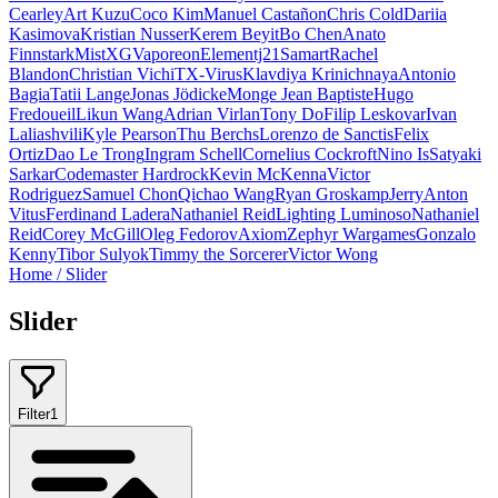
Cearley
Art Kuzu
Coco Kim
Manuel Castañon
Chris Cold
Dariia
Kasimova
Kristian Nusser
Kerem Beyit
Bo Chen
Anato
Finnstark
MistXG
Vaporeon
Elementj21
Samart
Rachel
Blandon
Christian Vichi
TX-Virus
Klavdiya Krinichnaya
Antonio
Bagia
Tatii Lange
Jonas Jödicke
Monge Jean Baptiste
Hugo
Fredoueil
Likun Wang
Adrian Virlan
Tony Do
Filip Leskovar
Ivan
Laliashvili
Kyle Pearson
Thu Berchs
Lorenzo de Sanctis
Felix
Ortiz
Dao Le Trong
Ingram Schell
Cornelius Cockroft
Nino Is
Satyaki
Sarkar
Codemaster Hardrock
Kevin McKenna
Victor
Rodriguez
Samuel Chon
Qichao Wang
Ryan Groskamp
Jerry
Anton
Vitus
Ferdinand Ladera
Nathaniel Reid
Lighting Luminoso
Nathaniel
Reid
Corey McGill
Oleg Fedorov
Axiom
Zephyr Wargames
Gonzalo
Kenny
Tibor Sulyok
Timmy the Sorcerer
Victor Wong
Home
/
Slider
Slider
Filter
1