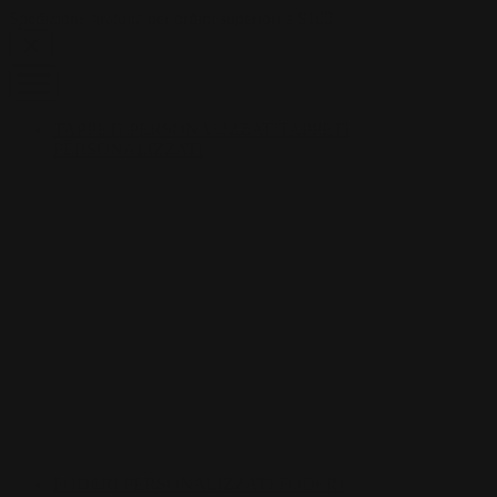
Skip to content
Spedizione gratuita per ordini superiori a $100
TAPPETI PERSONALIZZATI
TAPPETI
PERSONALIZZATI
FODERI PERSONALIZZATE
FODERI