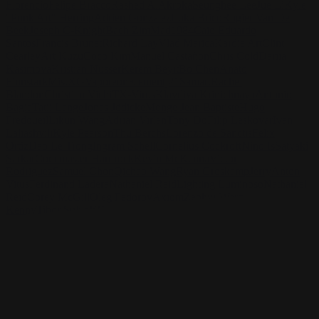
Florencio
Felipe Bracco
Rashed AlAkroka
Seunghee Lee
Jue Li
Kyle
"Punk Art" Herring
Adrien Gonzalez
Luka Brico
Rogier Van De
Beek
Joseph C-Knight
Bach Zim
Mad1984
Caio Eduardo
Santos
Francis Brunet
Richard Lay
Vlad Marica
Kardie Art
Clint
Cearley
Art Kuzu
Coco Kim
Manuel Castañon
Chris Cold
Dariia
Kasimova
Kristian Nusser
Kerem Beyit
Bo Chen
Anato
Finnstark
MistXG
Vaporeon
Elementj21
Samart
Rachel
Blandon
Christian Vichi
TX-Virus
Klavdiya Krinichnaya
Antonio
Bagia
Tatii Lange
Jonas Jödicke
Monge Jean Baptiste
Hugo
Fredoueil
Likun Wang
Adrian Virlan
Tony Do
Filip Leskovar
Ivan
Laliashvili
Kyle Pearson
Thu Berchs
Lorenzo de Sanctis
Felix
Ortiz
Dao Le Trong
Ingram Schell
Cornelius Cockroft
Nino Is
Satyaki
Sarkar
Codemaster Hardrock
Kevin McKenna
Victor
Rodriguez
Samuel Chon
Qichao Wang
Ryan Groskamp
Jerry
Anton
Vitus
Ferdinand Ladera
Nathaniel Reid
Lighting Luminoso
Nathaniel
Reid
Corey McGill
Oleg Fedorov
Axiom
Zephyr Wargames
Gonzalo
Kenny
Tibor Sulyok
Timmy the Sorcerer
Victor Wong
Kyle Punk Art Herring
Scopri il lavoro di Kyle Punk Art Herring e mettiti in
contatto con lui!