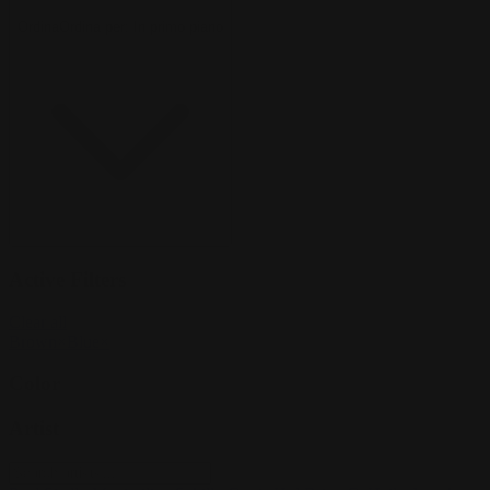
Ordina
Ordina per:
In primo piano
Active Filters
Clear all
Brown
×
Blue
×
Color
Artist