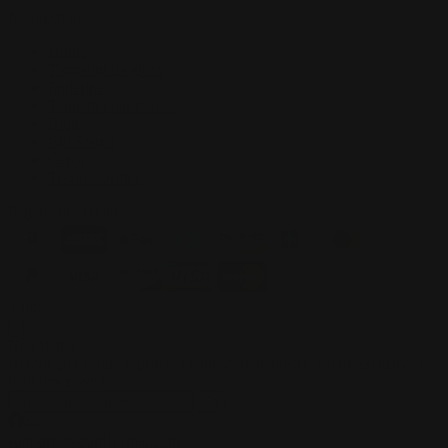
Navigazione
Home
Tappetini da gioco
Foderine
Tappetini per mouse
Blog
Chi Siamo
Cerca
Traccia Ordine
Pagamenti Accettati
Valuta
Newsletter
Iscriviti per essere il primo a conoscere le nostre offerte esclusive e
le ultime novità
Go
support@yourplaymat.com