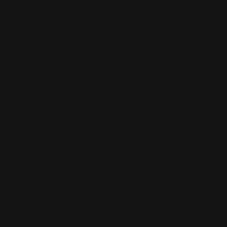
Filters
Active Filters
Clear all
Brown
×
Blue
×
Color
Artist
Paul Siedler
Maximilian Schiller
Curtis Holt
Brian C. Hailes
Jonathan
Tiong
Zhizhao Guan
Rafael Enrique Rodriguez Bellot
Simon
Pape
John Connell
Jeff Chen
Ivo Brankovikj
Jaqueline