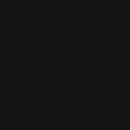
Tappetino per Mouse Gang Cyberpunk
$
24.99
USD
Tappetino per Mouse Pugnale Sacrificale della Regina Oscura
$
24.99
USD
Tappetino per Mouse Evocazione della Regina Magda
$
24.99
USD
Tappetino per Mouse "La Battaglia Finale"