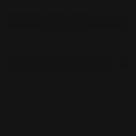
$
24.99
USD
Tappetino per Mouse "Il Consiglio di Guerra Finale"
$
24.99
USD
Tappetino per Mouse Volsung e Kronungr
$
24.99
USD
Assistenza Clienti
Termini e Condizioni
Informativa sulla Privacy
Politica di Rimborso
Contatto
Spedizione
FAQ