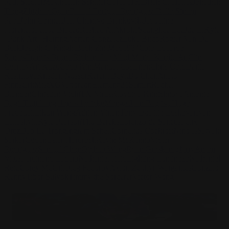
Paul Siedler
Maximilian Schiller
Curtis Holt
Brian C. Hailes
Jonathan
Tiong
Zhizhao Guan
Rafael Enrique Rodriguez Bellot
Simon
Pape
John Connell
Jeff Chen
Ivo Brankovikj
Jaqueline
Florencio
Felipe Bracco
Rashed AlAkroka
Seunghee Lee
Jue Li
Kyle
"Punk Art" Herring
Adrien Gonzalez
Luka Brico
Rogier Van De
Beek
Joseph C-Knight
Bach Zim
Mad1984
Caio Eduardo
Santos
Francis Brunet
Richard Lay
Vlad Marica
Kardie Art
Clint
Cearley
Art Kuzu
Coco Kim
Manuel Castañon
Chris Cold
Dariia
Kasimova
Kristian Nusser
Kerem Beyit
Bo Chen
Anato
Finnstark
MistXG
Vaporeon
Elementj21
Samart
Rachel
Blandon
Christian Vichi
TX-Virus
Klavdiya Krinichnaya
Antonio
Bagia
Tatii Lange
Jonas Jödicke
Monge Jean Baptiste
Hugo
Fredoueil
Likun Wang
Adrian Virlan
Tony Do
Filip Leskovar
Ivan
Laliashvili
Kyle Pearson
Thu Berchs
Lorenzo de Sanctis
Felix
Ortiz
Dao Le Trong
Ingram Schell
Cornelius Cockroft
Nino Is
Satyaki
Sarkar
Codemaster Hardrock
Kevin McKenna
Victor
Rodriguez
Samuel Chon
Qichao Wang
Ryan Groskamp
Jerry
Anton
Vitus
Ferdinand Ladera
Nathaniel Reid
Lighting Luminoso
Nathaniel
Reid
Corey McGill
Oleg Fedorov
Axiom
Zephyr Wargames
Gonzalo
Kenny
Tibor Sulyok
Timmy the Sorcerer
Victor Wong