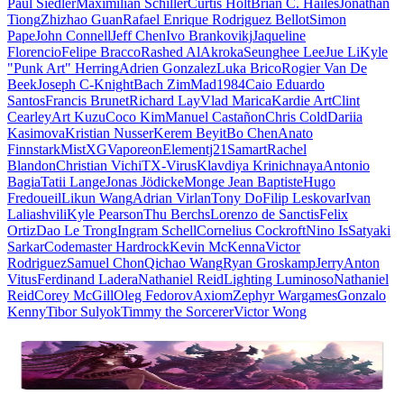
Paul Siedler
Maximilian Schiller
Curtis Holt
Brian C. Hailes
Jonathan
Tiong
Zhizhao Guan
Rafael Enrique Rodriguez Bellot
Simon
Pape
John Connell
Jeff Chen
Ivo Brankovikj
Jaqueline
Florencio
Felipe Bracco
Rashed AlAkroka
Seunghee Lee
Jue Li
Kyle
"Punk Art" Herring
Adrien Gonzalez
Luka Brico
Rogier Van De
Beek
Joseph C-Knight
Bach Zim
Mad1984
Caio Eduardo
Santos
Francis Brunet
Richard Lay
Vlad Marica
Kardie Art
Clint
Cearley
Art Kuzu
Coco Kim
Manuel Castañon
Chris Cold
Dariia
Kasimova
Kristian Nusser
Kerem Beyit
Bo Chen
Anato
Finnstark
MistXG
Vaporeon
Elementj21
Samart
Rachel
Blandon
Christian Vichi
TX-Virus
Klavdiya Krinichnaya
Antonio
Bagia
Tatii Lange
Jonas Jödicke
Monge Jean Baptiste
Hugo
Fredoueil
Likun Wang
Adrian Virlan
Tony Do
Filip Leskovar
Ivan
Laliashvili
Kyle Pearson
Thu Berchs
Lorenzo de Sanctis
Felix
Ortiz
Dao Le Trong
Ingram Schell
Cornelius Cockroft
Nino Is
Satyaki
Sarkar
Codemaster Hardrock
Kevin McKenna
Victor
Rodriguez
Samuel Chon
Qichao Wang
Ryan Groskamp
Jerry
Anton
Vitus
Ferdinand Ladera
Nathaniel Reid
Lighting Luminoso
Nathaniel
Reid
Corey McGill
Oleg Fedorov
Axiom
Zephyr Wargames
Gonzalo
Kenny
Tibor Sulyok
Timmy the Sorcerer
Victor Wong