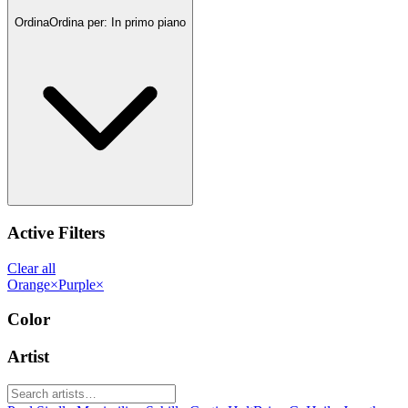
Ordina
Ordina per:
In primo piano
Active Filters
Clear all
Orange
×
Purple
×
Color
Artist