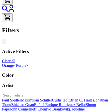
Filters
Active Filters
Clear all
Orange
×
Purple
×
Color
Artist
Paul Siedler
Maximilian Schiller
Curtis Holt
Brian C. Hailes
Jonathan
Tiong
Zhizhao Guan
Rafael Enrique Rodriguez Bellot
Simon
Pape
John Connell
Jeff Chen
Ivo Brankovikj
Jaqueline