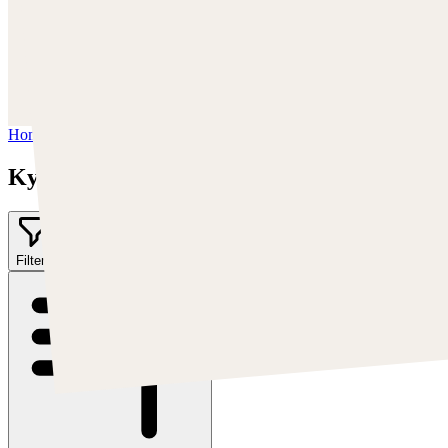
Trova Kyle su:
https://kylekayhos.artstation.com
Instagram:
https://www.instagram.com/kyle_punk_art/
Twitter:
https://twitter.com/KyleKayhos
Home
/
Kyle "Punk Art" Herring
Kyle "Punk Art" Herring
Filter
2