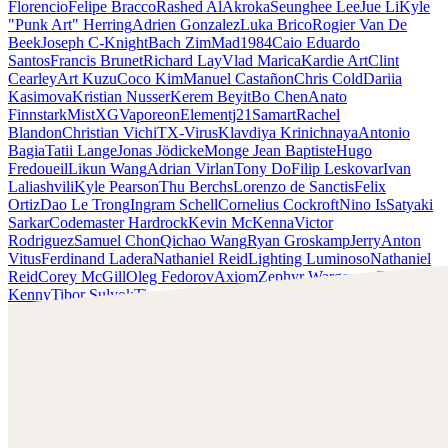
Florencio
Felipe Bracco
Rashed AlAkroka
Seunghee Lee
Jue Li
Kyle
"Punk Art" Herring
Adrien Gonzalez
Luka Brico
Rogier Van De
Beek
Joseph C-Knight
Bach Zim
Mad1984
Caio Eduardo
Santos
Francis Brunet
Richard Lay
Vlad Marica
Kardie Art
Clint
Cearley
Art Kuzu
Coco Kim
Manuel Castañon
Chris Cold
Dariia
Kasimova
Kristian Nusser
Kerem Beyit
Bo Chen
Anato
Finnstark
MistXG
Vaporeon
Elementj21
Samart
Rachel
Blandon
Christian Vichi
TX-Virus
Klavdiya Krinichnaya
Antonio
Bagia
Tatii Lange
Jonas Jödicke
Monge Jean Baptiste
Hugo
Fredoueil
Likun Wang
Adrian Virlan
Tony Do
Filip Leskovar
Ivan
Laliashvili
Kyle Pearson
Thu Berchs
Lorenzo de Sanctis
Felix
Ortiz
Dao Le Trong
Ingram Schell
Cornelius Cockroft
Nino Is
Satyaki
Sarkar
Codemaster Hardrock
Kevin McKenna
Victor
Rodriguez
Samuel Chon
Qichao Wang
Ryan Groskamp
Jerry
Anton
Vitus
Ferdinand Ladera
Nathaniel Reid
Lighting Luminoso
Nathaniel
Reid
Corey McGill
Oleg Fedorov
Axiom
Zephyr Wargames
Gonzalo
Kenny
Tibor Sulyok
Timmy the Sorcerer
Victor Wong
Kyle Punk Art Herring
Scopri il lavoro di Kyle Punk Art Herring e mettiti in
contatto con lui!