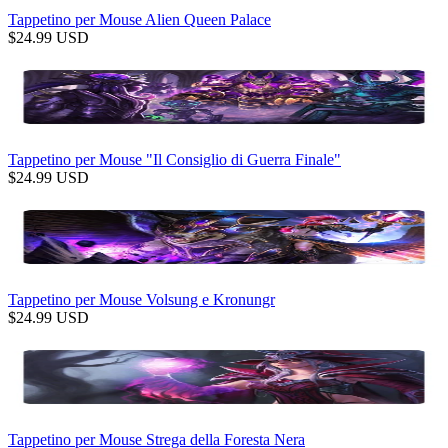
Tappetino per Mouse Alien Queen Palace
$
24.99
USD
Tappetino per Mouse "Il Consiglio di Guerra Finale"
$
24.99
USD
Tappetino per Mouse Volsung e Kronungr
$
24.99
USD
Tappetino per Mouse Strega della Foresta Nera