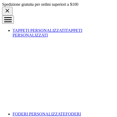
Skip to content
Spedizione gratuita per ordini superiori a $100
TAPPETI PERSONALIZZATI
TAPPETI
PERSONALIZZATI
FODERI PERSONALIZZATE
FODERI