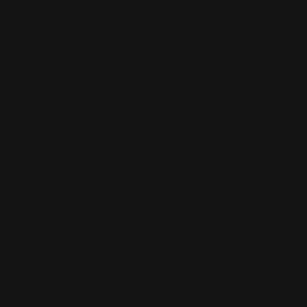
Tiong
Zhizhao Guan
Rafael Enrique Rodriguez Bellot
Simon
Pape
John Connell
Jeff Chen
Ivo Brankovikj
Jaqueline
Florencio
Felipe Bracco
Rashed AlAkroka
Seunghee Lee
Jue Li
Kyle
"Punk Art" Herring
Adrien Gonzalez
Luka Brico
Rogier Van De
Beek
Joseph C-Knight
Bach Zim
Mad1984
Caio Eduardo
Santos
Francis Brunet
Richard Lay
Vlad Marica
Kardie Art
Clint
Cearley
Art Kuzu
Coco Kim
Manuel Castañon
Chris Cold
Dariia
Kasimova
Kristian Nusser
Kerem Beyit
Bo Chen
Anato
Finnstark
MistXG
Vaporeon
Elementj21
Samart
Rachel
Blandon
Christian Vichi
TX-Virus
Klavdiya Krinichnaya
Antonio
Bagia
Tatii Lange
Jonas Jödicke
Monge Jean Baptiste
Hugo
Fredoueil
Likun Wang
Adrian Virlan
Tony Do
Filip Leskovar
Ivan
Laliashvili
Kyle Pearson
Thu Berchs
Lorenzo de Sanctis
Felix
Ortiz
Dao Le Trong
Ingram Schell
Cornelius Cockroft
Nino Is
Satyaki
Sarkar
Codemaster Hardrock
Kevin McKenna
Victor
Rodriguez
Samuel Chon
Qichao Wang
Ryan Groskamp
Jerry
Anton
Vitus
Ferdinand Ladera
Nathaniel Reid
Lighting Luminoso
Nathaniel
Reid
Corey McGill
Oleg Fedorov
Axiom
Zephyr Wargames
Gonzalo
Kenny
Tibor Sulyok
Timmy the Sorcerer
Victor Wong
No products found on this collection
Browse catalog
Stanco del vecchio design delle tue protezioni? L'attesa è finalmente
finita! Aggiorna e proteggi le tue carte più preziose con stile!