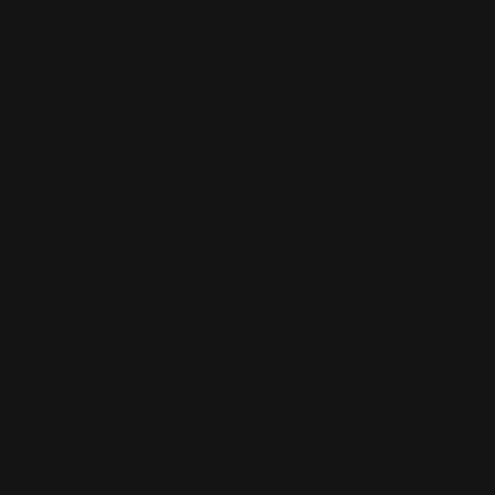
Acquista le
protezioni per carte Yu-Gi-Oh!
e personalizzale con la
tua immagine, disponibili in finitura opaca o lucida di alta qualità.
Mostra la tua visione artistica con mazzi facili da mischiare e
resistenti, con il design che hai scelto. Scegliere le tue
protezioni
personalizzate per carte Yu-Gi-Oh
ideali può essere un po'
complicato, ma preoccupati meno e tieni a mente tre fattori
importanti al momento dell'acquisto: dimensione, durata e la
personalizzazione stessa.
Per la dimensione, scegli tra le misure per protezioni di carte MTG e
Yu-Gi-Oh. Se vuoi
le migliori protezioni per carte Yu-Gi-Oh
,
opta per protezioni YGO che si abbinino al tuo tappetino
personalizzato: una combinazione vincente! Alcune aziende creano
protezioni lucide, ma noi ci concentriamo su finiture opache.
Devono anche essere resistenti e in grado di proteggere le carte
durante il gioco. L'aspetto più importante da considerare è la
personalizzazione delle tue protezioni, poiché determina l'aspetto
generale e la durata dei tuoi mazzi, specialmente se sei un
appassionato di TCG. Non compromettere la qualità e accontentarti
di meno. Sei a pochi clic di distanza dal realizzare la tua opera d'arte
ideale mentre ti godi il resto della partita. Non esitare e acquista
subito le tue protezioni personalizzate!
Assistenza Clienti