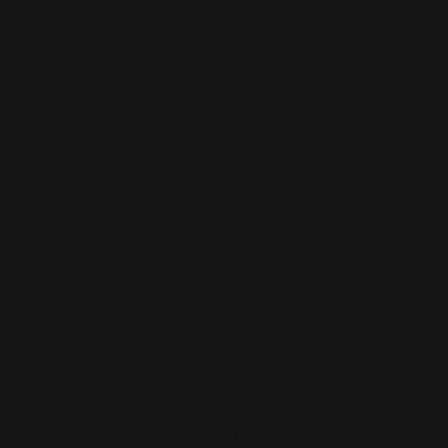
Skip to content
Spedizione gratuita per ordini superiori a $100
TAPPETI PERSONALIZZATI
TAPPETI
PERSONALIZZATI
FODERI PERSONALIZZATE
FODERI