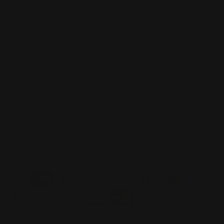
Termini e Condizioni
Informativa sulla Privacy
Politica di Rimborso
Contatto
Spedizione
FAQ
Navigazione
Home
Tappetini da gioco
Foderine
Tappetini per mouse
Blog
Chi Siamo
Cerca
Traccia Ordine
Pagamenti Accettati
Valuta