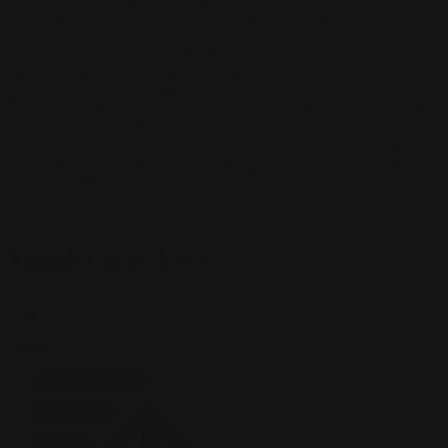
Kasimova
Kristian Nusser
Kerem Beyit
Bo Chen
Anato
Finnstark
MistXG
Vaporeon
Elementj21
Samart
Rachel
Blandon
Christian Vichi
TX-Virus
Klavdiya Krinichnaya
Antonio
Bagia
Tatii Lange
Jonas Jödicke
Monge Jean Baptiste
Hugo
Fredoueil
Likun Wang
Adrian Virlan
Tony Do
Filip Leskovar
Ivan
Laliashvili
Kyle Pearson
Thu Berchs
Lorenzo de Sanctis
Felix
Ortiz
Dao Le Trong
Ingram Schell
Cornelius Cockroft
Nino Is
Satyaki
Sarkar
Codemaster Hardrock
Kevin McKenna
Victor
Rodriguez
Samuel Chon
Qichao Wang
Ryan Groskamp
Jerry
Anton
Vitus
Ferdinand Ladera
Nathaniel Reid
Lighting Luminoso
Nathaniel
Reid
Corey McGill
Oleg Fedorov
Axiom
Zephyr Wargames
Gonzalo
Kenny
Tibor Sulyok
Timmy the Sorcerer
Victor Wong
Home
/
Yugioh Card Sleeves
Yugioh Card Sleeves
Filter