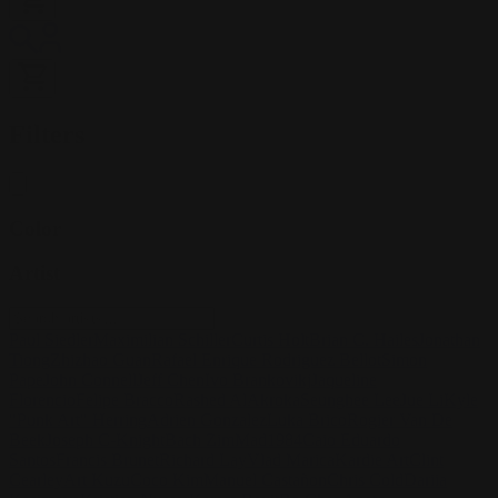
Filters
Color
Artist
Paul Siedler
Maximilian Schiller
Curtis Holt
Brian C. Hailes
Jonathan
Tiong
Zhizhao Guan
Rafael Enrique Rodriguez Bellot
Simon
Pape
John Connell
Jeff Chen
Ivo Brankovikj
Jaqueline
Florencio
Felipe Bracco
Rashed AlAkroka
Seunghee Lee
Jue Li
Kyle
"Punk Art" Herring
Adrien Gonzalez
Luka Brico
Rogier Van De
Beek
Joseph C-Knight
Bach Zim
Mad1984
Caio Eduardo
Santos
Francis Brunet
Richard Lay
Vlad Marica
Kardie Art
Clint
Cearley
Art Kuzu
Coco Kim
Manuel Castañon
Chris Cold
Dariia