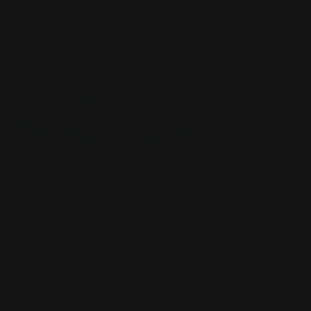
Newsletter
Iscriviti per essere il primo a conoscere le nostre offerte esclusive e
le ultime novità
Go
support@yourplaymat.com
©
2026
,Your Playmat