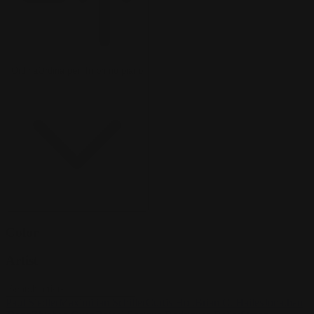
Ordina
Ordina per:
In primo piano
Color
Artist
Paul Siedler
Maximilian Schiller
Curtis Holt
Brian C. Hailes
Jonathan