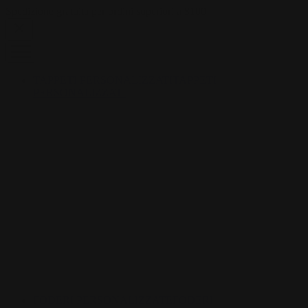
Skip to content
Spedizione gratuita per ordini superiori a $100
TAPPETI PERSONALIZZATI
TAPPETI
PERSONALIZZATI
FODERI PERSONALIZZATE
FODERI