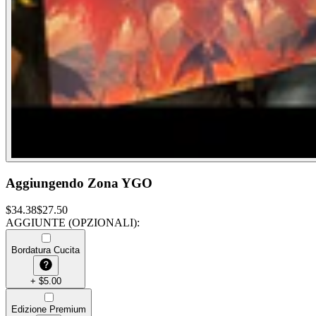
Aggiungendo Zona YGO
$
34.38
$
27.50
AGGIUNTE (OPZIONALI)
:
Bordatura Cucita
+
$
5.00
Edizione Premium