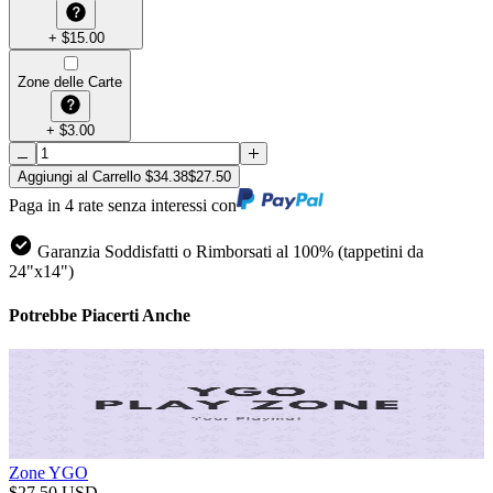
+
$
15.00
Zone delle Carte
+
$
3.00
Aggiungi al Carrello
$
34.38
$
27.50
Paga in 4 rate senza interessi con
Garanzia Soddisfatti o Rimborsati al 100% (tappetini da
24"x14")
Potrebbe Piacerti Anche
Zone YGO
$
27.50
USD