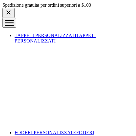
Skip to content
Spedizione gratuita per ordini superiori a $100
TAPPETI PERSONALIZZATI
TAPPETI
PERSONALIZZATI
FODERI PERSONALIZZATE
FODERI