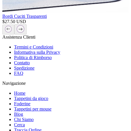
Bordi Cuciti Trasparenti
$
27.50
USD
Assistenza Clienti
Termini e Condizioni
Informativa sulla Privacy
Politica di Rimborso
Contatto
Spedizione
FAQ
Navigazione
Home
Tappetini da gioco
Foderine
Tappetini per mouse
Blog
Chi Siamo
Cerca
Traccia Ordine