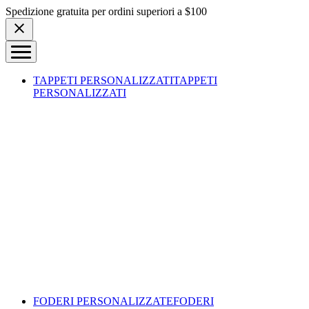
Skip to content
Spedizione gratuita per ordini superiori a $100
TAPPETI PERSONALIZZATI
TAPPETI
PERSONALIZZATI
FODERI PERSONALIZZATE
FODERI