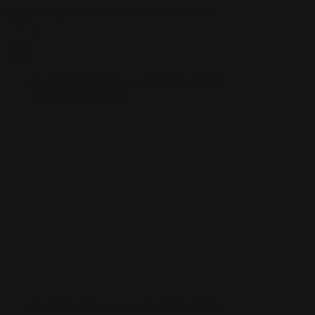
Skip to content
Spedizione gratuita per ordini superiori a $100
TAPPETI PERSONALIZZATI
TAPPETI
PERSONALIZZATI
FODERI PERSONALIZZATE
FODERI