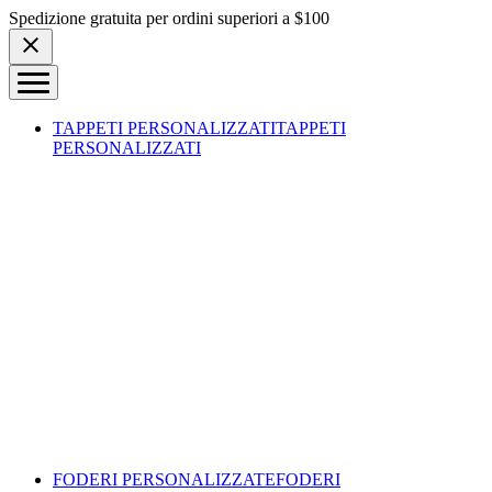
Skip to content
Spedizione gratuita per ordini superiori a $100
TAPPETI PERSONALIZZATI
TAPPETI
PERSONALIZZATI
FODERI PERSONALIZZATE
FODERI