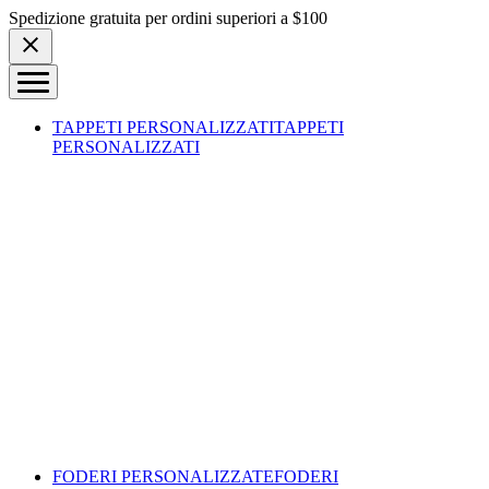
Skip to content
Spedizione gratuita per ordini superiori a $100
TAPPETI PERSONALIZZATI
TAPPETI
PERSONALIZZATI
FODERI PERSONALIZZATE
FODERI