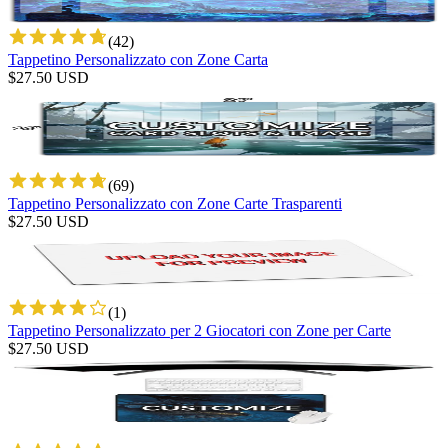
(
42
)
Tappetino Personalizzato con Zone Carta
$
27.50
USD
(
69
)
Tappetino Personalizzato con Zone Carte Trasparenti
$
27.50
USD
(
1
)
Tappetino Personalizzato per 2 Giocatori con Zone per Carte
$
27.50
USD