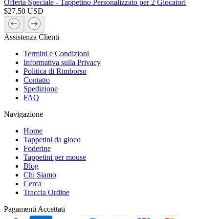
Offerta Speciale - Tappetino Personalizzato per 2 Giocatori
$
27.50
USD
Assistenza Clienti
Termini e Condizioni
Informativa sulla Privacy
Politica di Rimborso
Contatto
Spedizione
FAQ
Navigazione
Home
Tappetini da gioco
Foderine
Tappetini per mouse
Blog
Chi Siamo
Cerca
Traccia Ordine
Pagamenti Accettati