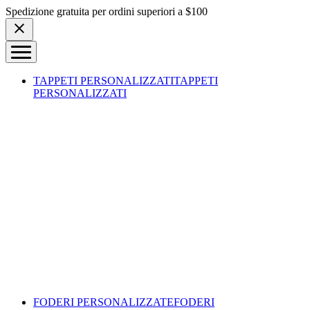
Skip to content
Spedizione gratuita per ordini superiori a $100
TAPPETI PERSONALIZZATI
TAPPETI
PERSONALIZZATI
FODERI PERSONALIZZATE
FODERI