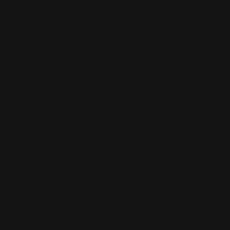
Skip to content
Spedizione gratuita per ordini superiori a $100
TAPPETI PERSONALIZZATI
TAPPETI
PERSONALIZZATI
FODERI PERSONALIZZATE
FODERI