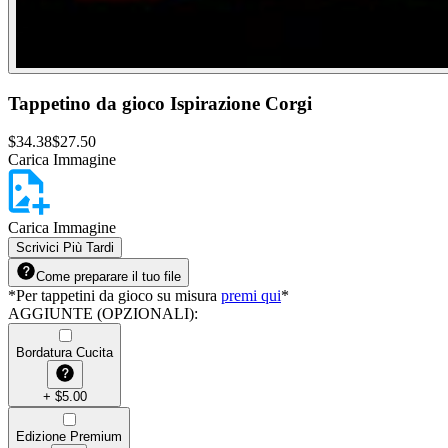
Tappetino da gioco Ispirazione Corgi
$
34.38
$
27.50
Carica Immagine
Carica Immagine
Scrivici Più Tardi
Come preparare il tuo file
*
Per tappetini da gioco su misura
premi qui
*
AGGIUNTE (OPZIONALI)
:
Bordatura Cucita
+
$
5.00
Edizione Premium