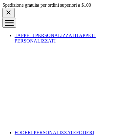
Skip to content
Spedizione gratuita per ordini superiori a $100
TAPPETI PERSONALIZZATI
TAPPETI
PERSONALIZZATI
FODERI PERSONALIZZATE
FODERI