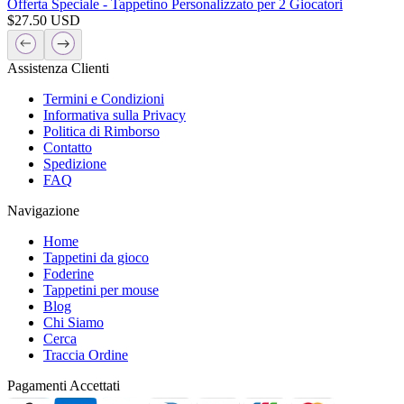
Offerta Speciale - Tappetino Personalizzato per 2 Giocatori
$
27.50
USD
Assistenza Clienti
Termini e Condizioni
Informativa sulla Privacy
Politica di Rimborso
Contatto
Spedizione
FAQ
Navigazione
Home
Tappetini da gioco
Foderine
Tappetini per mouse
Blog
Chi Siamo
Cerca
Traccia Ordine
Pagamenti Accettati