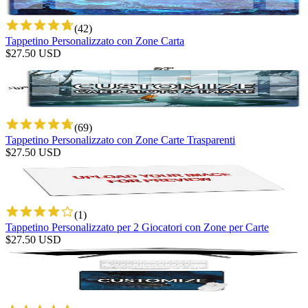
(
42
)
Tappetino Personalizzato con Zone Carta
$
27.50
USD
(
69
)
Tappetino Personalizzato con Zone Carte Trasparenti
$
27.50
USD
(
1
)
Tappetino Personalizzato per 2 Giocatori con Zone per Carte
$
27.50
USD