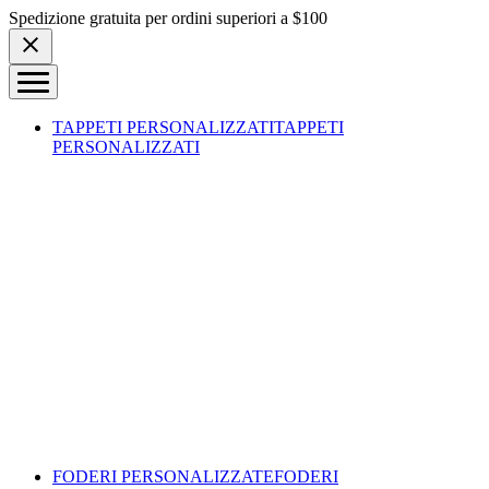
Skip to content
Spedizione gratuita per ordini superiori a $100
TAPPETI PERSONALIZZATI
TAPPETI
PERSONALIZZATI
FODERI PERSONALIZZATE
FODERI