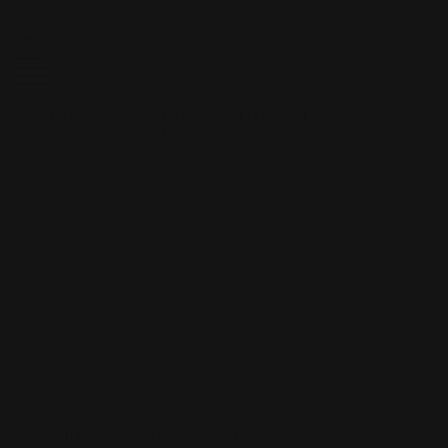
Skip to content
Spedizione gratuita per ordini superiori a $100
TAPPETI PERSONALIZZATI
TAPPETI
PERSONALIZZATI
FODERI PERSONALIZZATE
FODERI