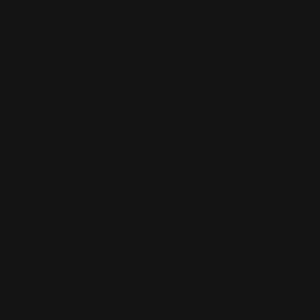
Skip to content
Spedizione gratuita per ordini superiori a $100
TAPPETI PERSONALIZZATI
TAPPETI
PERSONALIZZATI
FODERI PERSONALIZZATE
FODERI