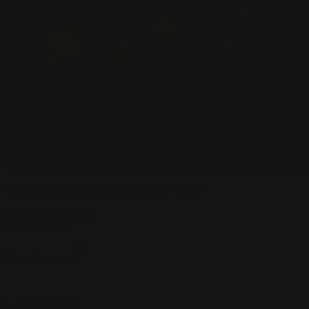
Tappetino Personalizzato 28" x 14"
28.0 by 14.0 inches
$
82.50
$
66.00
(
3
)
Carica Immagine
Carica Immagine