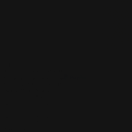
Aggiungi al Carrello
$
82.50
$
66.00
Paga in 4 rate senza interessi con
Acquista All'ingrosso E Risparmia!
Quantità Minima
Sconto
5
8
% off
10
16
% off
15
25
% off
20
35
% off
25
45
% off
Specifications