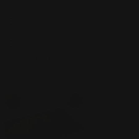
–
Dimensione
:
28
by
14
inches /
71
by
36
cm
Spessore
:
1/16 an inch / 2 mm
Superficie in tessuto morbido e di alta qualità e base in
gomma stabile
Sicuro da stirare e lavabile in lavatrice.
Si srotola senza pieghe o grinze
Colori vivaci
Spedizione in tutto il mondo
Per favore, concedi 10-15 giorni lavorativi per la stampa, la
preparazione e la spedizione dei tuoi playmat (gli ordini più grandi
potrebbero richiedere qualche giorno in più per essere prodotti).