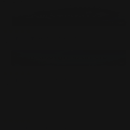
$
81.40
USD
(
6
)
Tappetino Personalizzato (61 cm x 46 cm)
$
27.50
USD
(
1
)
Tappetino da gioco speciale 36 x 24 pollici
$
96.00
USD
(
1
)
Playmat Oversize Personalizzato Speciale