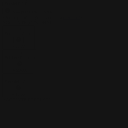
Scrivici Più Tardi
Come preparare il tuo file
*
Per tappetini da gioco su misura
premi qui
*
AGGIUNTE (OPZIONALI)
:
Bordatura Cucita
+
$
5.00
Edizione Premium
+
$
15.00
Zone delle Carte
+
$
3.00
AGGIUNTE POPOLARI
: