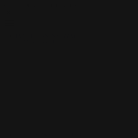
Skip to content
Spedizione gratuita per ordini superiori a $100
TAPPETI PERSONALIZZATI
TAPPETI
PERSONALIZZATI
FODERI PERSONALIZZATE
FODERI