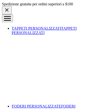
Skip to content
Spedizione gratuita per ordini superiori a $100
TAPPETI PERSONALIZZATI
TAPPETI
PERSONALIZZATI
FODERI PERSONALIZZATE
FODERI