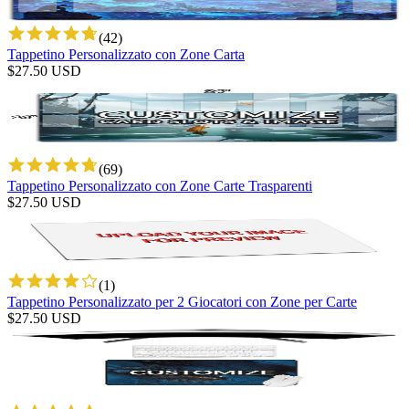
(
42
)
Tappetino Personalizzato con Zone Carta
$
27.50
USD
(
69
)
Tappetino Personalizzato con Zone Carte Trasparenti
$
27.50
USD
(
1
)
Tappetino Personalizzato per 2 Giocatori con Zone per Carte
$
27.50
USD