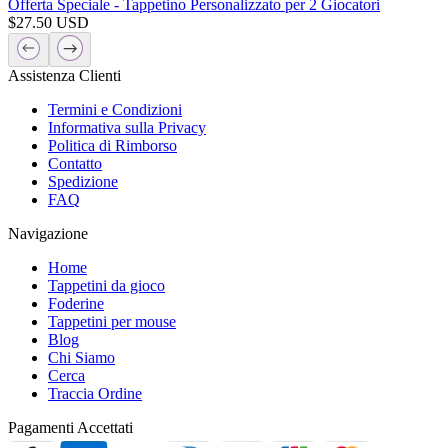
Offerta Speciale - Tappetino Personalizzato per 2 Giocatori
$
27.50
USD
Assistenza Clienti
Termini e Condizioni
Informativa sulla Privacy
Politica di Rimborso
Contatto
Spedizione
FAQ
Navigazione
Home
Tappetini da gioco
Foderine
Tappetini per mouse
Blog
Chi Siamo
Cerca
Traccia Ordine
Pagamenti Accettati