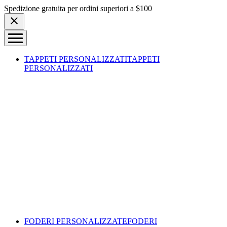
Skip to content
Spedizione gratuita per ordini superiori a $100
TAPPETI PERSONALIZZATI
TAPPETI
PERSONALIZZATI
FODERI PERSONALIZZATE
FODERI