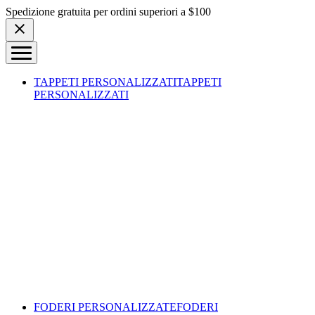
Skip to content
Spedizione gratuita per ordini superiori a $100
TAPPETI PERSONALIZZATI
TAPPETI
PERSONALIZZATI
FODERI PERSONALIZZATE
FODERI