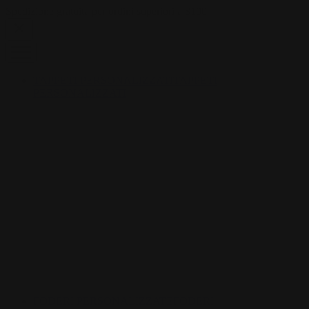
Skip to content
Spedizione gratuita per ordini superiori a $100
TAPPETI PERSONALIZZATI
TAPPETI
PERSONALIZZATI
FODERI PERSONALIZZATE
FODERI