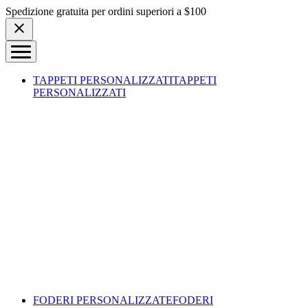
Skip to content
Spedizione gratuita per ordini superiori a $100
TAPPETI PERSONALIZZATI
TAPPETI
PERSONALIZZATI
FODERI PERSONALIZZATE
FODERI