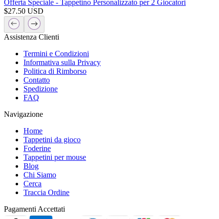
Offerta Speciale - Tappetino Personalizzato per 2 Giocatori
$
27.50
USD
Assistenza Clienti
Termini e Condizioni
Informativa sulla Privacy
Politica di Rimborso
Contatto
Spedizione
FAQ
Navigazione
Home
Tappetini da gioco
Foderine
Tappetini per mouse
Blog
Chi Siamo
Cerca
Traccia Ordine
Pagamenti Accettati