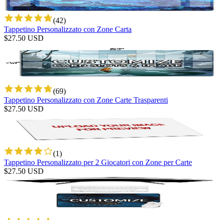
(
42
)
Tappetino Personalizzato con Zone Carta
$
27.50
USD
(
69
)
Tappetino Personalizzato con Zone Carte Trasparenti
$
27.50
USD
(
1
)
Tappetino Personalizzato per 2 Giocatori con Zone per Carte
$
27.50
USD