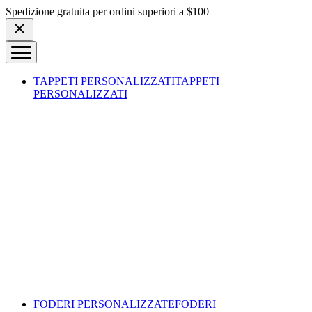
Skip to content
Spedizione gratuita per ordini superiori a $100
TAPPETI PERSONALIZZATI
TAPPETI
PERSONALIZZATI
FODERI PERSONALIZZATE
FODERI