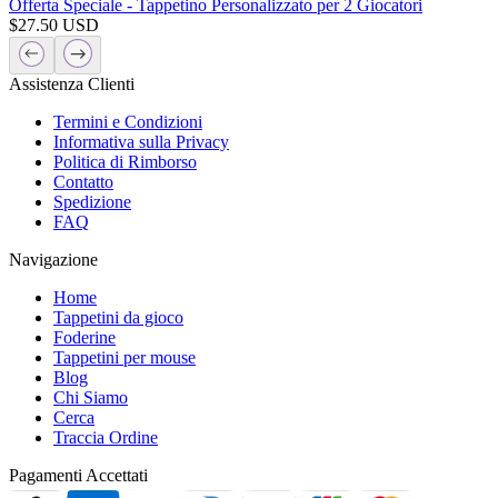
Offerta Speciale - Tappetino Personalizzato per 2 Giocatori
$
27.50
USD
Assistenza Clienti
Termini e Condizioni
Informativa sulla Privacy
Politica di Rimborso
Contatto
Spedizione
FAQ
Navigazione
Home
Tappetini da gioco
Foderine
Tappetini per mouse
Blog
Chi Siamo
Cerca
Traccia Ordine
Pagamenti Accettati