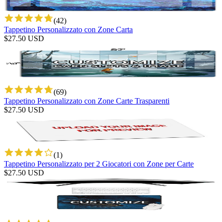
(
42
)
Tappetino Personalizzato con Zone Carta
$
27.50
USD
(
69
)
Tappetino Personalizzato con Zone Carte Trasparenti
$
27.50
USD
(
1
)
Tappetino Personalizzato per 2 Giocatori con Zone per Carte
$
27.50
USD