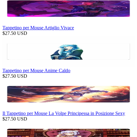
Tappetino per Mouse Artiglio Vivace
$
27.50
USD
Tappetino per Mouse Anime Caldo
$
27.50
USD
Il Tappetino per Mouse La Volpe Principessa in Posizione Sexy
$
27.50
USD