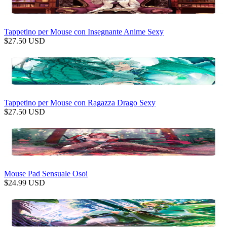
Tappetino per Mouse con Insegnante Anime Sexy
$
27.50
USD
Tappetino per Mouse con Ragazza Drago Sexy
$
27.50
USD
Mouse Pad Sensuale Osoi
$
24.99
USD