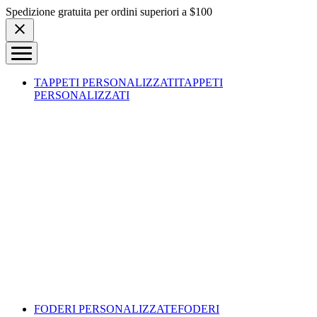
Skip to content
Spedizione gratuita per ordini superiori a $100
TAPPETI PERSONALIZZATI
TAPPETI
PERSONALIZZATI
FODERI PERSONALIZZATE
FODERI