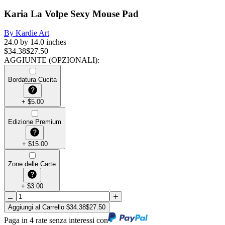
Karia La Volpe Sexy Mouse Pad
By
Kardie Art
24.0 by 14.0 inches
$
34.38
$
27.50
AGGIUNTE (OPZIONALI)
:
Bordatura Cucita
+
$
5.00
Edizione Premium
+
$
15.00
Zone delle Carte
+
$
3.00
Aggiungi al Carrello
$
34.38
$
27.50
Paga in 4 rate senza interessi con