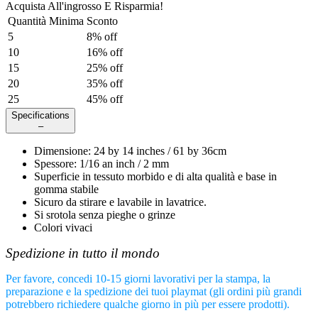
Acquista All'ingrosso E Risparmia!
Quantità Minima
Sconto
5
8
% off
10
16
% off
15
25
% off
20
35
% off
25
45
% off
Specifications
–
Dimensione
:
24
by
14
inches /
61
by
36
cm
Spessore
:
1/16 an inch / 2 mm
Superficie in tessuto morbido e di alta qualità e base in
gomma stabile
Sicuro da stirare e lavabile in lavatrice.
Si srotola senza pieghe o grinze
Colori vivaci
Spedizione in tutto il mondo
Per favore, concedi 10-15 giorni lavorativi per la stampa, la
preparazione e la spedizione dei tuoi playmat (gli ordini più grandi
potrebbero richiedere qualche giorno in più per essere prodotti).