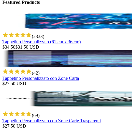
Featured Products
(
2338
)
Tappetino Personalizzato (61 cm x 36 cm)
$
34.50
$
31.50
USD
(
42
)
Tappetino Personalizzato con Zone Carta
$
27.50
USD
(
69
)
Tappetino Personalizzato con Zone Carte Trasparenti
$
27.50
USD