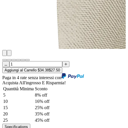
Aggiungi al Carrello
$
34.38
$
27.50
Paga in 4 rate senza interessi con
Acquista All'ingrosso E Risparmia!
Quantità Minima
Sconto
5
8
% off
10
16
% off
15
25
% off
20
35
% off
25
45
% off
Specifications