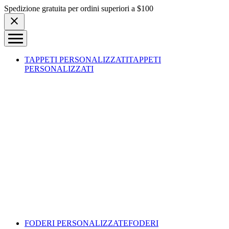
Skip to content
Spedizione gratuita per ordini superiori a $100
TAPPETI PERSONALIZZATI
TAPPETI
PERSONALIZZATI
FODERI PERSONALIZZATE
FODERI