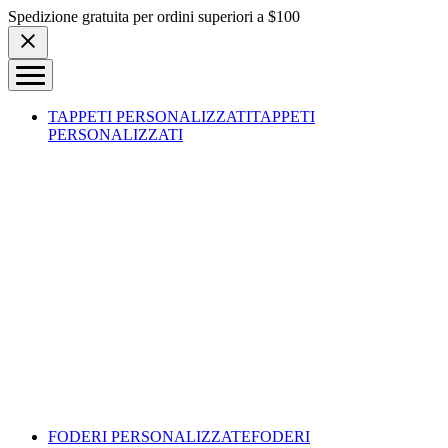
Skip to content
Spedizione gratuita per ordini superiori a $100
TAPPETI PERSONALIZZATI
TAPPETI
PERSONALIZZATI
FODERI PERSONALIZZATE
FODERI