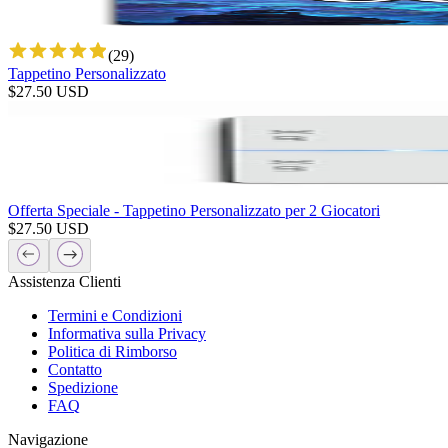
(
29
)
Tappetino Personalizzato
$
27.50
USD
Offerta Speciale - Tappetino Personalizzato per 2 Giocatori
$
27.50
USD
Assistenza Clienti
Termini e Condizioni
Informativa sulla Privacy
Politica di Rimborso
Contatto
Spedizione
FAQ
Navigazione