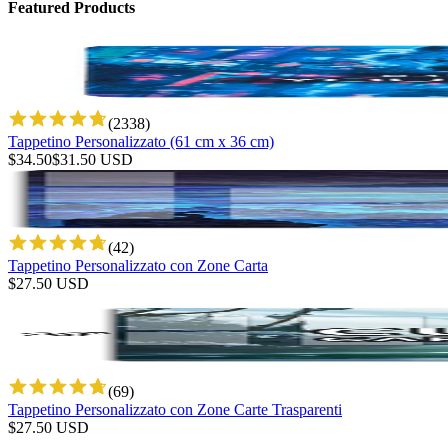
Featured Products
(
2338
)
Tappetino Personalizzato (61 cm x 36 cm)
$
34.50
$
31.50
USD
(
42
)
Tappetino Personalizzato con Zone Carta
$
27.50
USD
(
69
)
Tappetino Personalizzato con Zone Carte Trasparenti
$
27.50
USD