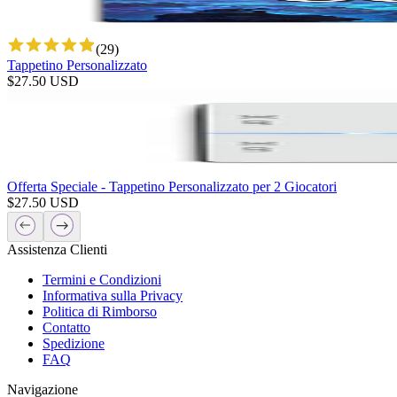
(
29
)
Tappetino Personalizzato
$
27.50
USD
Offerta Speciale - Tappetino Personalizzato per 2 Giocatori
$
27.50
USD
Assistenza Clienti
Termini e Condizioni
Informativa sulla Privacy
Politica di Rimborso
Contatto
Spedizione
FAQ
Navigazione