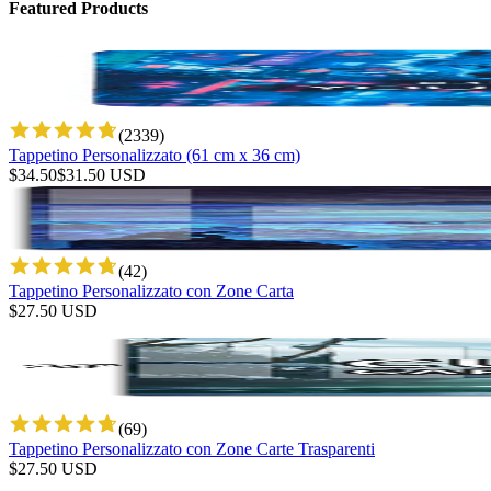
Featured Products
(
2339
)
Tappetino Personalizzato (61 cm x 36 cm)
$
34.50
$
31.50
USD
(
42
)
Tappetino Personalizzato con Zone Carta
$
27.50
USD
(
69
)
Tappetino Personalizzato con Zone Carte Trasparenti
$
27.50
USD