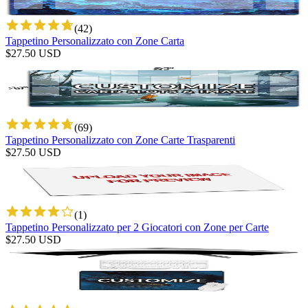
(
42
)
Tappetino Personalizzato con Zone Carta
$
27.50
USD
(
69
)
Tappetino Personalizzato con Zone Carte Trasparenti
$
27.50
USD
(
1
)
Tappetino Personalizzato per 2 Giocatori con Zone per Carte
$
27.50
USD