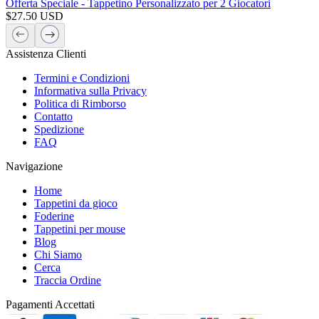
Offerta Speciale - Tappetino Personalizzato per 2 Giocatori
$
27.50
USD
Assistenza Clienti
Termini e Condizioni
Informativa sulla Privacy
Politica di Rimborso
Contatto
Spedizione
FAQ
Navigazione
Home
Tappetini da gioco
Foderine
Tappetini per mouse
Blog
Chi Siamo
Cerca
Traccia Ordine
Pagamenti Accettati