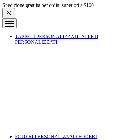
Skip to content
Spedizione gratuita per ordini superiori a $100
TAPPETI PERSONALIZZATI
TAPPETI
PERSONALIZZATI
FODERI PERSONALIZZATE
FODERI