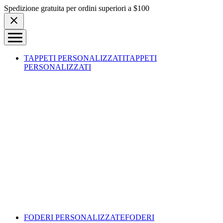
Skip to content
Spedizione gratuita per ordini superiori a $100
TAPPETI PERSONALIZZATI
TAPPETI
PERSONALIZZATI
FODERI PERSONALIZZATE
FODERI