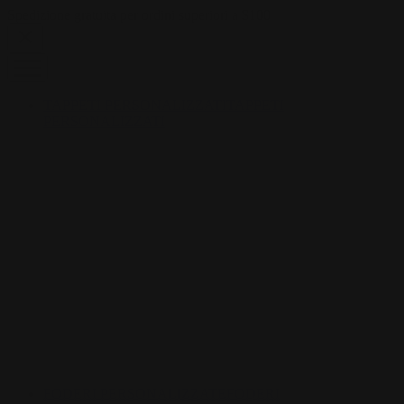
Skip to content
Spedizione gratuita per ordini superiori a $100
TAPPETI PERSONALIZZATI
TAPPETI
PERSONALIZZATI
FODERI PERSONALIZZATE
FODERI