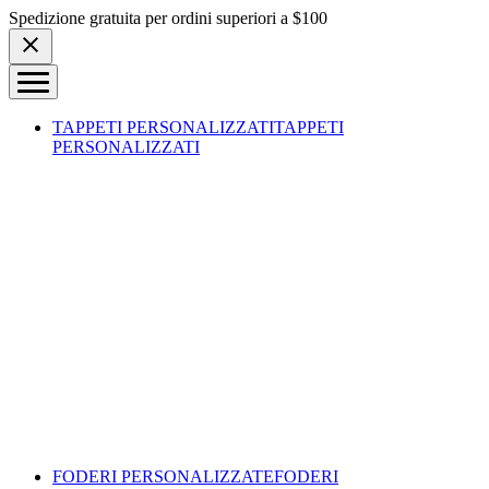
Skip to content
Spedizione gratuita per ordini superiori a $100
TAPPETI PERSONALIZZATI
TAPPETI
PERSONALIZZATI
FODERI PERSONALIZZATE
FODERI