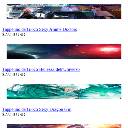
Tappetino da Gioco Sexy Anime Doctors
$
27.50
USD
Tappetino da Gioco Bellezza dell'Universo
$
27.50
USD
Tappetino da Gioco Sexy Dragon Girl
$
27.50
USD