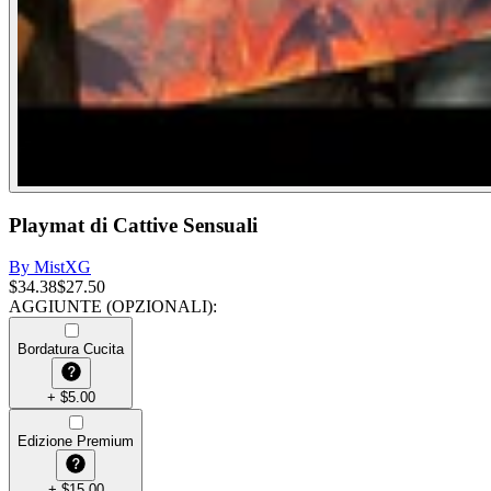
Playmat di Cattive Sensuali
By
MistXG
$
34.38
$
27.50
AGGIUNTE (OPZIONALI)
:
Bordatura Cucita
+
$
5.00
Edizione Premium
+
$
15.00