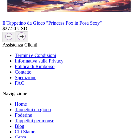
Il Tappetino da Gioco "Princess Fox in Posa Sexy"
$
27.50
USD
Assistenza Clienti
Termini e Condizioni
Informativa sulla Privacy
Politica di Rimborso
Contatto
Spedizione
FAQ
Navigazione
Home
Tappetini da gioco
Foderine
Tappetini per mouse
Blog
Chi Siamo
Cerca