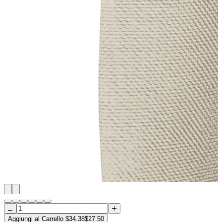
Aggiungi al Carrello
$
34.38
$
27.50