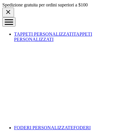
Skip to content
Spedizione gratuita per ordini superiori a $100
TAPPETI PERSONALIZZATI
TAPPETI
PERSONALIZZATI
FODERI PERSONALIZZATE
FODERI