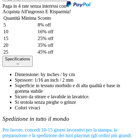
Paga in 4 rate senza interessi con
Acquista All'ingrosso E Risparmia!
Quantità Minima
Sconto
5
8
% off
10
16
% off
15
25
% off
20
35
% off
25
45
% off
Specifications
–
Dimensione
:
by
inches /
by
cm
Spessore
:
1/16 an inch / 2 mm
Superficie in tessuto morbido e di alta qualità e base in
gomma stabile
Sicuro da stirare e lavabile in lavatrice.
Si srotola senza pieghe o grinze
Colori vivaci
Spedizione in tutto il mondo
Per favore, concedi 10-15 giorni lavorativi per la stampa, la
preparazione e la spedizione dei tuoi playmat (gli ordini più grandi