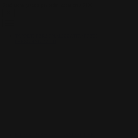
Skip to content
Spedizione gratuita per ordini superiori a $100
TAPPETI PERSONALIZZATI
TAPPETI
PERSONALIZZATI
FODERI PERSONALIZZATE
FODERI