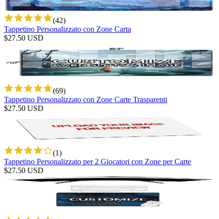
(
42
)
Tappetino Personalizzato con Zone Carta
$
27.50
USD
(
69
)
Tappetino Personalizzato con Zone Carte Trasparenti
$
27.50
USD
(
1
)
Tappetino Personalizzato per 2 Giocatori con Zone per Carte
$
27.50
USD