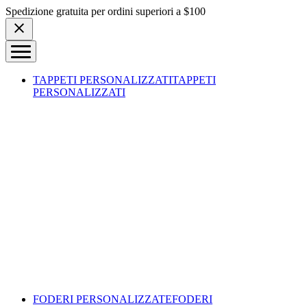
Skip to content
Spedizione gratuita per ordini superiori a $100
TAPPETI PERSONALIZZATI
TAPPETI
PERSONALIZZATI
FODERI PERSONALIZZATE
FODERI