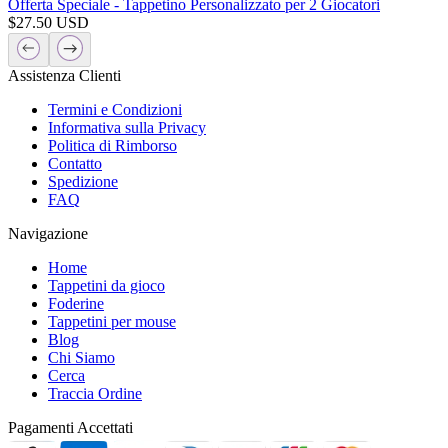
Offerta Speciale - Tappetino Personalizzato per 2 Giocatori
$
27.50
USD
Assistenza Clienti
Termini e Condizioni
Informativa sulla Privacy
Politica di Rimborso
Contatto
Spedizione
FAQ
Navigazione
Home
Tappetini da gioco
Foderine
Tappetini per mouse
Blog
Chi Siamo
Cerca
Traccia Ordine
Pagamenti Accettati