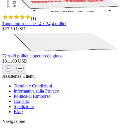
(
1
)
Tappetino speciale 14 x 34,4 pollici
$
27.50
USD
72 x 48 pollici tappetino da gioco
$
311.00
USD
Assistenza Clienti
Termini e Condizioni
Informativa sulla Privacy
Politica di Rimborso
Contatto
Spedizione
FAQ
Navigazione