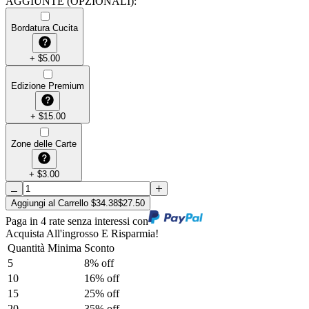
AGGIUNTE (OPZIONALI)
:
Bordatura Cucita
+
$
5.00
Edizione Premium
+
$
15.00
Zone delle Carte
+
$
3.00
Aggiungi al Carrello
$
34.38
$
27.50
Paga in 4 rate senza interessi con
Acquista All'ingrosso E Risparmia!
Quantità Minima
Sconto
5
8
% off
10
16
% off
15
25
% off
20
35
% off