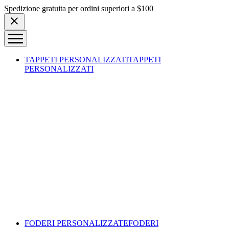
Skip to content
Spedizione gratuita per ordini superiori a $100
TAPPETI PERSONALIZZATI
TAPPETI
PERSONALIZZATI
FODERI PERSONALIZZATE
FODERI