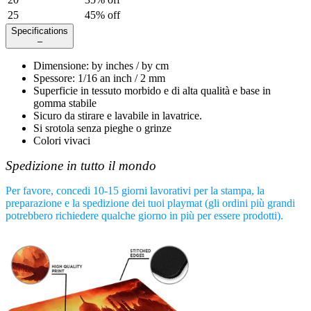
25
45
% off
Specifications
–
Dimensione
:
by
inches /
by
cm
Spessore
:
1/16 an inch / 2 mm
Superficie in tessuto morbido e di alta qualità e base in
gomma stabile
Sicuro da stirare e lavabile in lavatrice.
Si srotola senza pieghe o grinze
Colori vivaci
Spedizione in tutto il mondo
Per favore, concedi 10-15 giorni lavorativi per la stampa, la
preparazione e la spedizione dei tuoi playmat (gli ordini più grandi
potrebbero richiedere qualche giorno in più per essere prodotti).