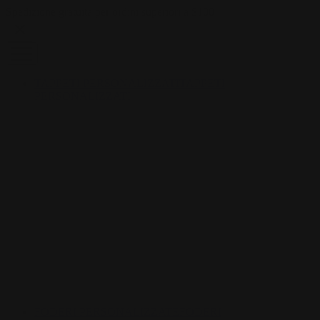
Skip to content
Spedizione gratuita per ordini superiori a $100
TAPPETI PERSONALIZZATI
TAPPETI
PERSONALIZZATI
FODERI PERSONALIZZATE
FODERI