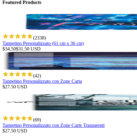
Featured Products
(
2338
)
Tappetino Personalizzato (61 cm x 36 cm)
$
34.50
$
31.50
USD
(
42
)
Tappetino Personalizzato con Zone Carta
$
27.50
USD
(
69
)
Tappetino Personalizzato con Zone Carte Trasparenti
$
27.50
USD