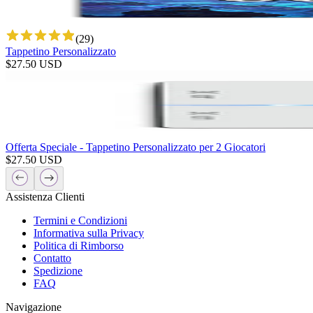
(
29
)
Tappetino Personalizzato
$
27.50
USD
Offerta Speciale - Tappetino Personalizzato per 2 Giocatori
$
27.50
USD
Assistenza Clienti
Termini e Condizioni
Informativa sulla Privacy
Politica di Rimborso
Contatto
Spedizione
FAQ
Navigazione