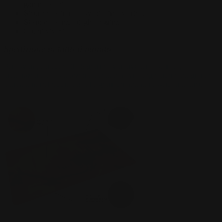
gomma stabile
Sicuro da stirare e lavabile in lavatrice.
Si srotola senza pieghe o grinze
Colori vivaci
Spedizione in tutto il mondo
Per favore, concedi 10-15 giorni lavorativi per la stampa, la
preparazione e la spedizione dei tuoi playmat (gli ordini più grandi
potrebbero richiedere qualche giorno in più per essere prodotti).