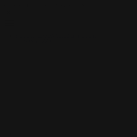
Skip to content
Spedizione gratuita per ordini superiori a $100
TAPPETI PERSONALIZZATI
TAPPETI
PERSONALIZZATI
FODERI PERSONALIZZATE
FODERI