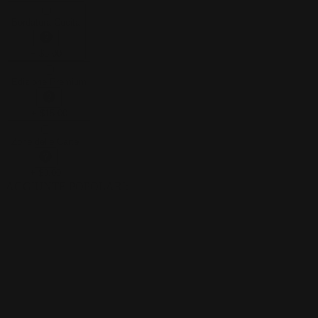
Bordatura Cucita
+
$
5.00
Edizione Premium
+
$
15.00
Zone delle Carte
+
$
3.00
AGGIUNTE POPOLARI
: