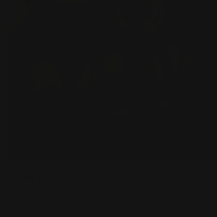
modello playmat artista prodotto
By
Jeff Chen
$
34.38
$
27.50
AGGIUNTE (OPZIONALI)
: