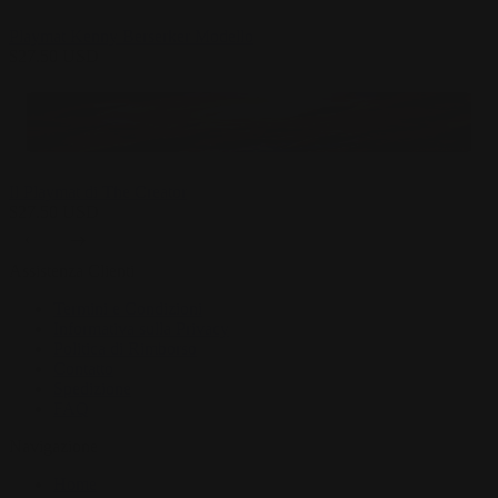
Playmat Kenny Berserker Modello
$
27.50
USD
Il Playmat di The Creator
$
27.50
USD
Assistenza Clienti
Termini e Condizioni
Informativa sulla Privacy
Politica di Rimborso
Contatto
Spedizione
FAQ
Navigazione
Home