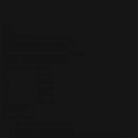
Aggiungi al Carrello
$
34.38
$
27.50
Paga in 4 rate senza interessi con
Acquista All'ingrosso E Risparmia!
Quantità Minima
Sconto
5
8
% off
10
16
% off
15
25
% off
20
35
% off
25
45
% off
Specifications
–
Dimensione
:
by
inches /
by
cm
Spessore
:
1/16 an inch / 2 mm
Superficie in tessuto morbido e di alta qualità e base in