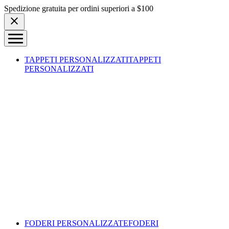
Skip to content
Spedizione gratuita per ordini superiori a $100
TAPPETI PERSONALIZZATI
TAPPETI
PERSONALIZZATI
FODERI PERSONALIZZATE
FODERI